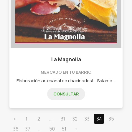
La Magnolia
MERCADO EN TU BARRIO
Elaboración artesanal de chacinados! - Salames. - Salamín. - Bondiola. - Lomo. - Jamón crudo.
CONSULTAR
‹
1
2
...
31
32
33
34
35
36
37
...
50
51
›