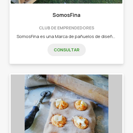
SomosFina
CLUB DE EMPRENDEDORES
SomosFina es una Marca de pañuelos de diseño y accesorios pensada para todas las mujeres que les gusta loquearse la moda. - Pañuelos de Diseño. - Scruenchies y Moños para el pelo. - Bufandas. - Aros de acero quirúrgico. - Carteras y billeteras.
CONSULTAR