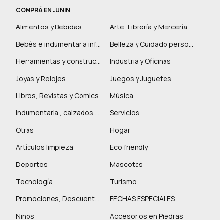
COMPRÁ EN JUNIN
Alimentos y Bebidas
Arte, Librería y Mercería
Bebés e indumentaria infantil
Belleza y Cuidado personal
Herramientas y construcción
Industria y Oficinas
Joyas y Relojes
Juegos y Juguetes
Libros, Revistas y Comics
Música
Indumentaria , calzados y marroquinería
Servicios
Otras
Hogar
Artículos limpieza
Eco friendly
Deportes
Mascotas
Tecnología
Turismo
Promociones, Descuentos y más
FECHAS ESPECIALES
Niños
Accesorios en Piedras