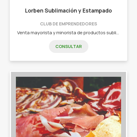
Lorben Sublimación y Estampado
CLUB DE EMPRENDEDORES
Venta mayorista y minorista de productos sublimados, hacemos todo para tu empresa. Desde remeras, buzos, gorras hasta tazas. También set de jardín y todo lo que imagines personalizado, y mas! - Remeras de modal sublimadas - Remeras de algodón con vinilo - Buzos - Remeras deportivas para gimnasios - Gorras - Tazas - Set de jardín - Llaveros - Cintas/etiquetas
CONSULTAR