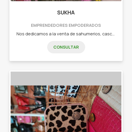
SUKHA
EMPRENDEDORES EMPODERADOS
Nos dedicamos a la venta de sahumerios, cascadas de humo, difusores y más... -Sahumerios. -Productos Sagrada Madre. -Productos Aromanza. -Iluminarte. -Cascadas de humo. -Difusores. -Portas sahumerios. -Velas. -Sahumos. -Cuencos. -Esencias.
CONSULTAR