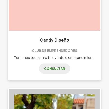
Candy Diseño
CLUB DE EMPRENDEDORES
Tenemos todo para tu evento o emprendimiento. - Tarjetería. - Invitaciones digitales. - Banderines. - Souvenirs. - Etiquetas adhesivas. - Banner. - Diseños personalizados. - Milk box. - Foto imán. - Calendarios.
CONSULTAR