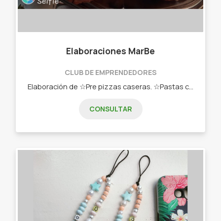
Elaboraciones MarBe
CLUB DE EMPRENDEDORES
Elaboración de ☆Pre pizzas caseras. ☆Pastas caseras. ☆Panificados. ☆Empanadas. ☆Pastelitos. ☆Desayunos, picadas. ☆Dulces ☆y mucho más.
CONSULTAR