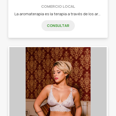
COMERCIO LOCAL
La aromaterapia es la terapia a través de los aromas, y holística porque nos ayuda a trabajar todo nuestro cuerpo (nivel físico, psicológico, emocional, espiritual y social), brindándonos así equilibrio, armonía y bienestar. - Spray ambiental 'Energía'. - Spray ambiental 'Concentración'. - Spray ambiental 'Descanso'. - Spray ambiental 'Seducción'. - Spray ambiental 'Meditación'. - Spray ambiental 'Ataques de pánico'.
CONSULTAR