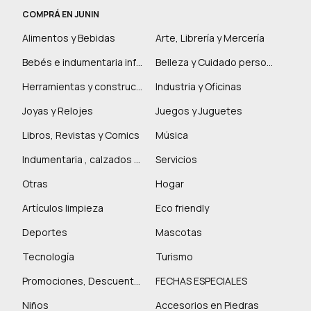
COMPRÁ EN JUNIN
Alimentos y Bebidas
Arte, Librería y Mercería
Bebés e indumentaria infantil
Belleza y Cuidado personal
Herramientas y construcción
Industria y Oficinas
Joyas y Relojes
Juegos y Juguetes
Libros, Revistas y Comics
Música
Indumentaria , calzados y marroquinería
Servicios
Otras
Hogar
Artículos limpieza
Eco friendly
Deportes
Mascotas
Tecnología
Turismo
Promociones, Descuentos y más
FECHAS ESPECIALES
Niños
Accesorios en Piedras