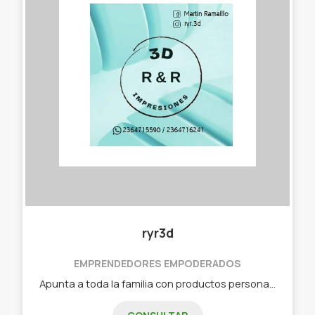
ryr3d
EMPRENDEDORES EMPODERADOS
Apunta a toda la familia con productos personalizados para todos. Somos ryr3d accesorios personalizados con materia prima biodegradables que ayuda al medioambiente.