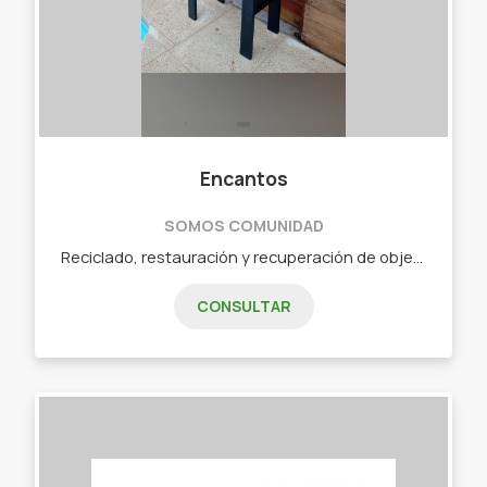
Encantos
SOMOS COMUNIDAD
Reciclado, restauración y recuperación de objetos y muebles. - Mesitas de luz- - Repisas. - Espejos. - Lámparas. - Mesitas auxiliares - Cómodas. - Floreros. - Portamacetas. - Bandejas y porta velas. - Candelabros.
CONSULTAR