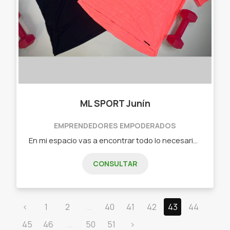
ML SPORT Junín
EMPRENDEDORES EMPODERADOS
En mi espacio vas a encontrar todo lo necesario para sentirte cómoda en la vida diaria y en tus entrenamientos con ropa cómoda y canchera! Calzas largas , bikers, calzas cortas , pescadoras, remeras, musculosas , sudaderas, guantes para entrenamiento y mas!
CONSULTAR
‹
1
2
...
40
41
42
43
44
45
46
...
50
51
›