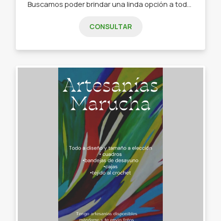
Buscamos poder brindar una linda opción a todas aquellas mujeres que buscan un accesorio o una prenda de indumentaria. - Accesorios en acero blanco, quirúrgico y plata. - Relojes. - Marroquinería. - Remeras. - Sweaters tejidos.
CONSULTAR