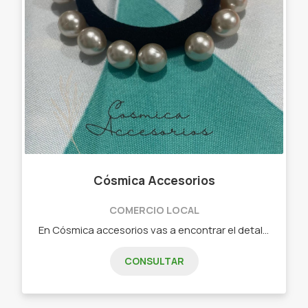
Cósmica Accesorios
COMERCIO LOCAL
En Cósmica accesorios vas a encontrar el detalle que tanto buscas, ese que te salva cuando tenes que hacer un regalito o simplemente queres mimarte . - Scrunchies - Colitas - Moños - Hebillas - Broches - Vinchas - Acero quirúrgico (anillos, pulseras , cadenitas, aros). Visita nuestro Instagram y mira todo lo que tenemos para ofrecerte.
CONSULTAR