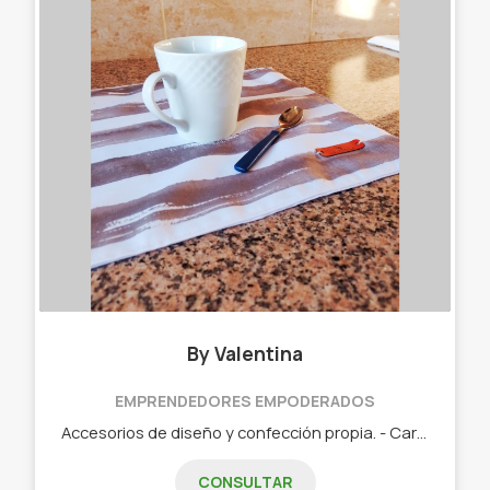
By Valentina
EMPRENDEDORES EMPODERADOS
Accesorios de diseño y confección propia. - Cartucheras/ Neceser. - Manteles/Mantas/Individuales/Lonas. - Carteras. - Distintos tipos de estuches. - Llaveros. - Fundas para notebook. - Tarjeteros/monederos. - Set materos.
CONSULTAR