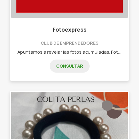
Fotoexpress
CLUB DE EMPRENDEDORES
Apuntamos a revelar las fotos acumuladas. Fotos reveladas en papel fotográfico. - 10x10 polaroid - 10x15 convencional - 15x21 convencional - 20x30 convencional - Fotolibros 10x10 - Fotolibros 10x15 - Fotolibros 15x21 - Fotolibros 20x30 - Fotocuadro 20x30 - Fotocuadro 30x40
CONSULTAR