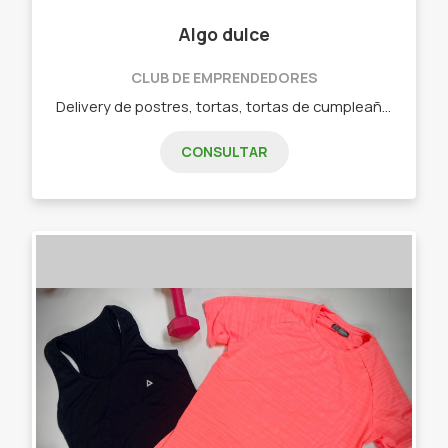
Algo dulce
CLUB DE EMPRENDEDORES
Delivery de postres, tortas, tortas de cumpleaños, budines, galletitas, etc. Postres y tortas de autoría, además de los clásicos como tiramisú, chocotorta, lemon pie, brownies, budines, tortas materas, cookies, etc.
CONSULTAR