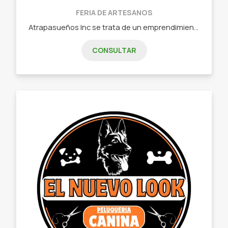
FERIA DE ARTESANOS
Atrapasueños Inc se trata de un emprendimiento familiar donde se crean únicos y originales diseños de atrapasueños para decorar cualquier ambiente del hogar y renovar las energías. - Atrapasueños
CONSULTAR