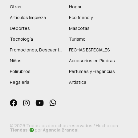
Otras
Hogar
Artículos limpieza
Eco friendly
Deportes
Mascotas
Tecnología
Turismo
Promociones, Descuentos y más
FECHAS ESPECIALES
Niños
Accesorios en Piedras
Polirubros
Perfumes y Fragancias
Regalería
Artística
© 2026 Todos los derechos reservados / Hecho con
Tiendasí
por
Agencia Brandal
.