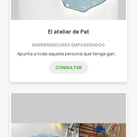
El atelier de Pat
EMPRENDEDORES EMPODERADOS
Apunta a toda aquella persona que tenga ganas de hacer taller o solo pintar o vender piezas de cerámica. - Vajilla - Souvenirs - Venta de productos - Trabajos personalizados - Bachas - Azulejos decorativos - Platos - Bowls - Tazas - Centro de mesa - Bachas - Souvenirs
CONSULTAR