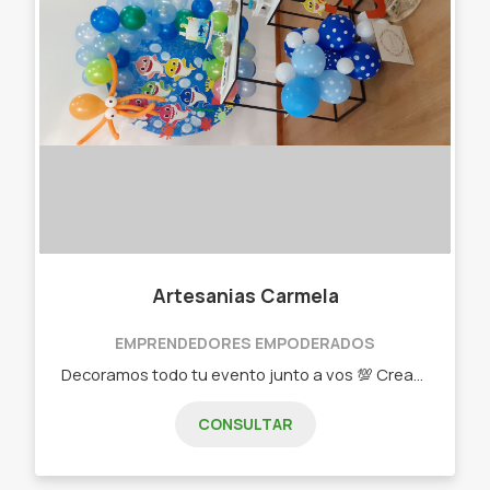
Artesanias Carmela
EMPRENDEDORES EMPODERADOS
Decoramos todo tu evento junto a vos 💯 Creamos la ambientación, souvenir, centro de mesa y más • Alquiler de utilitarios/ fondos de torta/ posa tortas • Candy bar • Decoración con globos • Centro de mesa, souvenir, servilleteros, presentes, etc. Trabajamos todo con fibrofacil ✔️"
CONSULTAR