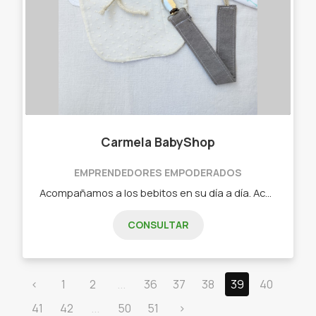
Carmela BabyShop
EMPRENDEDORES EMPODERADOS
Acompañamos a los bebitos en su día a día. Accesorios y complementos para mimar a los más chiquitos.
CONSULTAR
‹
1
2
...
36
37
38
39
40
41
42
...
50
51
›