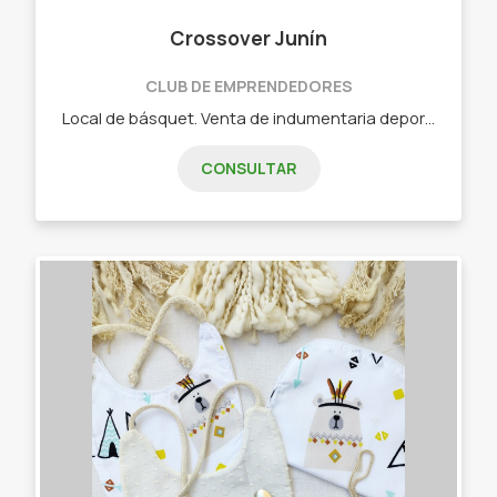
Crossover Junín
CLUB DE EMPRENDEDORES
Local de básquet. Venta de indumentaria deportiva NBA. *Remeras y camisetas NBA *Buzos y canguros NBA *Joggins *Zapatillas de básquet importadas *Pelotas y aros de básquet *Calzas y remeras de compresión deportivas *Mates y llaveros en impresión 3d
CONSULTAR