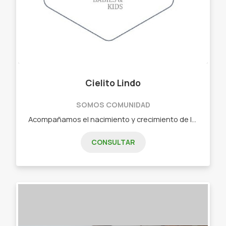
Cielito Lindo
SOMOS COMUNIDAD
Acompañamos el nacimiento y crecimiento de los más chiquitos de la casa. Talles para prematuros y hasta talle 16. - Ajuares - Mantas - Toallones - Indumentaria para bebés y niños. - Accesorios. - Juegos didácticos de madera laminada con diseños únicos, fabricados a mano
CONSULTAR