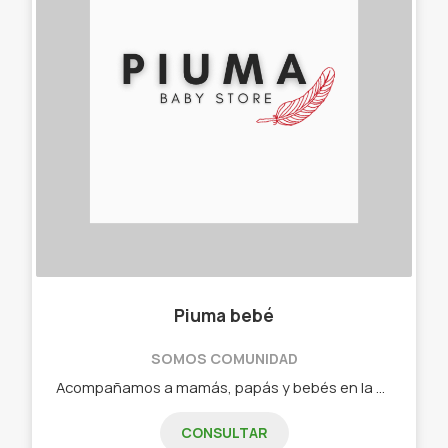
Piuma bebé
SOMOS COMUNIDAD
Acompañamos a mamás, papás y bebés en la aventura de la mapaternidad! Fabricamos accesorios funcionales, prácticos, pensando en la necesidad que tienen sus usuarios pero sin perder ese toque de diseño. Nos destacamos con una amplia variedad en opciones para los recién nacidos, ajuares de diferentes telas, estampas y combinaciones. -Ajuares para recién nacido -Ajuares para prematuros -Indumentaria hasta 6 años -Cambiadores -Neceser -Reductores y colchoncitos para cochecito, huevitos. -Baberos -Babitas -Porta chupetes -Medias y escarpines -Mantas recibidoras -Nidos de contención
CONSULTAR