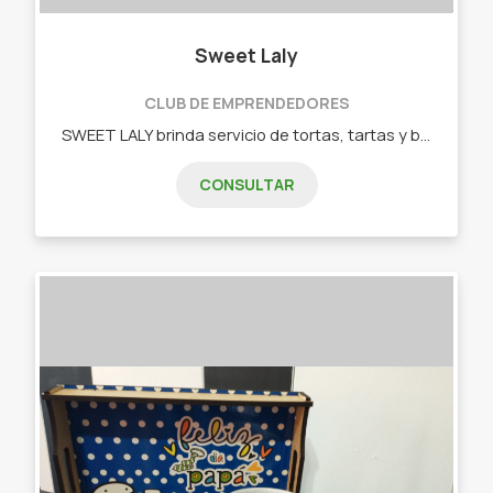
Sweet Laly
CLUB DE EMPRENDEDORES
SWEET LALY brinda servicio de tortas, tartas y budines. Todo casero y de excelente calidad. Budines comunes: - Limón, naranja, vainilla, marmolado. - Budines con chips de chocolate. - Budines con chips y nueces. - Torta de cerveza negra rellena con dulce de leche, crema chantilly, merengue crema Bariloche, frutas (frutillas/duraznos). Tartas: - Tarta de durazno con crema. - Tarta de frutillas con crema. - Tarta Lemon Pie. - Tarta Chilena. - Tarta Toffie. - Pastafrolas (membrillo, batata, dulce de leche).
CONSULTAR