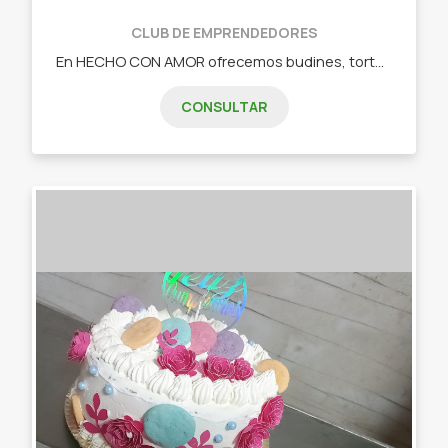
CLUB DE EMPRENDEDORES
En HECHO CON AMOR ofrecemos budines, tortas, tartas... todo casero! Budines: - Limón, Naranja, vainilla con chips, Marmolado, Banana, Manzana, Manzana, Pera. Budines especiales: Con chips, nuez, Banana split, con oreos. Tartas: - Tarta de coco. - Tarta toffi. - Tarta de frutillas. - Lemon pie. - Tarta chilena. - Pastafrola (Membrillo, D.d.l, Batata) - Bizcochuelo clásico, Torta de oreos, Torta de cerveza negra rellenas con D.D.l., crema Bariloche, crema chantilly, crema de oreo, y frutas!
CONSULTAR