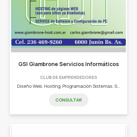
GSI Giambrone Servicios Informáticos
CLUB DE EMPRENDEDORES
Diseño Web. Hosting. Programación Sistemas. Service PC-redes: Windows-Linux-Android. Elimino virus. - Diseño de páginas Web - Hosting para proyectos Web de terceros - Programación de sistemas en PC - Service solo software de PC / notebook / smartphones / tablets - Desde 1983, con 37 años de experiencia en la Informática
CONSULTAR