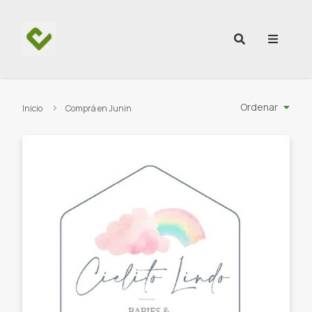
Ir al contenido
Ordenar
Inicio
Comprá en Junin