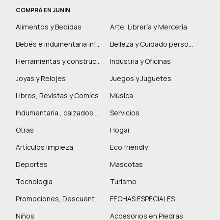
COMPRÁ EN JUNIN
Alimentos y Bebidas
Arte, Librería y Mercería
Bebés e indumentaria infantil
Belleza y Cuidado personal
Herramientas y construcción
Industria y Oficinas
Joyas y Relojes
Juegos y Juguetes
Libros, Revistas y Comics
Música
Indumentaria , calzados y marroquinería
Servicios
Otras
Hogar
Artículos limpieza
Eco friendly
Deportes
Mascotas
Tecnología
Turismo
Promociones, Descuentos y más
FECHAS ESPECIALES
Niños
Accesorios en Piedras