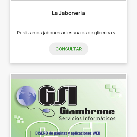
La Jabonería
Realizamos jabones artesanales de glicerina y base blanca para el cuidado exclusivo que merece tu piel. - Jabones de glicerina. - Jabones de base blanca. Algunos aromas disponibles: chocolate, vainilla caramelo, fresias, tilo lavanda, pomelo, mandarina, uva, frambuesa, pimienta.
CONSULTAR