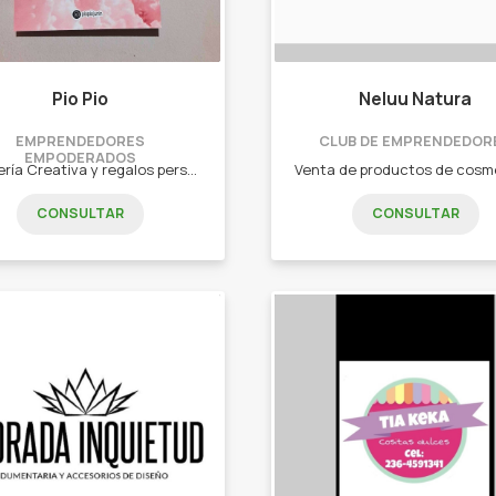
Pio Pio
Neluu Natura
EMPRENDEDORES
CLUB DE EMPRENDEDOR
EMPODERADOS
Papelería Creativa y regalos personalizados. -Etiquetas, Bolsitas, Banderines, Tarjetas y mucho mas para cumpleaños. -Etiquetas, tarjeteria, folleteria para emprendedores. -Stickers en vinilo resistentes al agua. -Planners, Agendas, Cuadernos. -Artículos Sublimados (tazas, mates, llaveros, etc). -Pulseras en macramé para compartir.
CONSULTAR
CONSULTAR