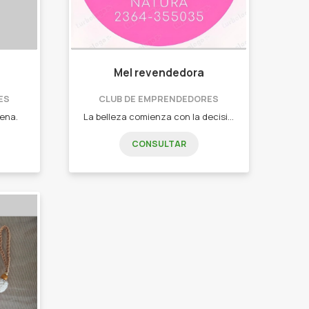
Mel revendedora
ES
CLUB DE EMPRENDEDORES
cena.
La belleza comienza con la decisión de ser uno mismo, permítete brillar con Natura y Avon -Perfumes -Maquillaje -Cuidado personal
CONSULTAR