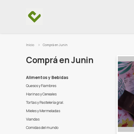
Ir al contenido
Inicio
Comprá en Junin
Comprá en Junin
Alimentos y Bebidas
Quesos y Fiambres
Harinas y Cereales
Tortas y Pastelería gral.
Mieles y Mermeladas
Viandas
Comidas del mundo