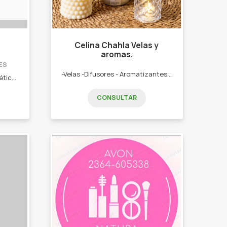
Celina Chahla Velas y
aromas.
ES
-Velas -Difusores - Aromatizantes textiles. Ventas x mayor y menor. Consultas por privado! Ingresa a nuestra web: www.celinachahla.com.ar
Venta de productos de cosmética Natura y Arbell. Perfumes, jabones, shampoo, cremas de manos, cremas corporales, body Splash y mucho mas!
CONSULTAR