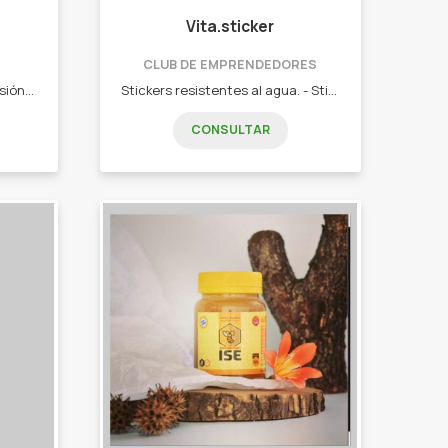
Vita.sticker
CLUB DE EMPRENDEDORES
Realizamos piezas en vitrofusión totalmente artesanal con mucho diseño, además hacemos piezas a pedido. Ofrecemos cosas para decorar tu parque como tutores, flores para mecerás, adornos en hierro, también hacemos vajilla para mesa, fuentes, ensaladeras y mucho más. Todo es muy colorido pero lo bueno es que hacemos cosas personalizadas. Nos encanta lo que hacemos y lo hacemos con nuestras manos y con mucho amor.
Stickers resistentes al agua. - Stickers variados. - Cuadros.
CONSULTAR