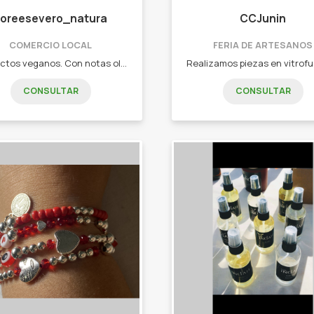
Loreesevero_natura
CCJunin
COMERCIO LOCAL
FERIA DE ARTESANOS
Productos veganos. Con notas olfativas que perduran a través de las horas. Natura ♡ - Perfumes. - Colonias. - Maquillaje. - Hidratantes. - Jabones y demás.
CONSULTAR
CONSULTAR