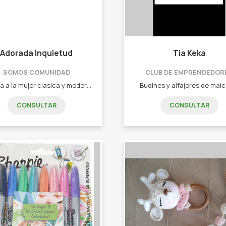
Adorada Inquietud
Tia Keka
SOMOS COMUNIDAD
CLUB DE EMPRENDEDOR
Apunta a la mujer clásica y moderna, que busca prendas y accesorios funcionales, para cualquier momento del dia. - Hebillas - Collares - Tapabocas - Aros - Gorros de lana - Vestidos de día
Budines y alfajores de mai
CONSULTAR
CONSULTAR