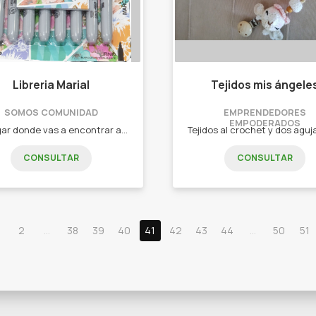
Libreria Marial
Tejidos mis ángele
SOMOS COMUNIDAD
EMPRENDEDORES
EMPODERADOS
Un lugar donde vas a encontrar artículos escolares y de oficina al mejor precio! Además de juegos didácticos y divertidos para los niños/as... Un lugar donde lo novedoso siempre llega !!! Mochilas - Cartucheras - Canoplas - Juegos didácticos - Novedades para vos!!
CONSULTAR
CONSULTAR
2
...
38
39
40
41
42
43
44
...
50
51