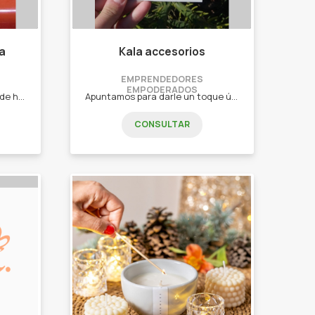
ra
Kala accesorios
EMPRENDEDORES
EMPODERADOS
Para relajar, bellas cascadas de humo. Cascadas de humo, hornitos de vela, sahumadores, sahumerios, esencias y mucho mas!
Apuntamos para darle un toque único a tus look de todos los días para toda la familia. Ofrecemos aros, pulseras, collares, choker, llaveros y otras cosas mas...!
CONSULTAR