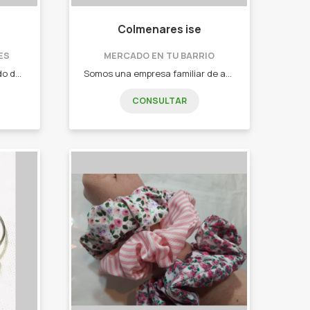
Colmenares ise
ES
MERCADO EN TU BARRIO
Aromas que mejoran tu estado de ánimo, alivian el estrés, promueven una sensación relajante, y decoran cada espacio en donde se encuentren. - Velas de soja. - Difusores de ambientes. - Perfumes para telas. - Jabón líquido. - Sales. - Esencias. - Perfumes. - Cremas.
Somos una empresa familiar de apicultores, que apunta siempre a ser un producto de calidad, y que este en todos los hogares, ya que es un bien necesario el alimento derivados de las abejas para el consumo de cualquier persona. - Miel. - Tinta de propoleo. - Caramelos de miel y propoleo. - Polen.
CONSULTAR