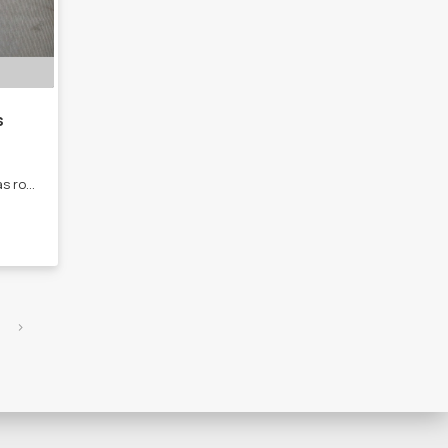
s
Tejidos al crochet y dos agujas ropa, accesorios, amigurumis y más Tejidos niños Tejidos adultos Amigurumis Tejidos hogar Ropa de invierno y verano
›