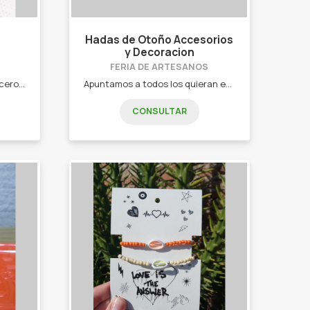
Hadas de Otoño Accesorios
y Decoracion
FERIA DE ARTESANOS
Emprendimiento familiar de Acero, Bijou y macramé ❣️ Anillos - pulseras - Aros - Abridores - Dijes.
Apuntamos a todos los quieran estar a la moda en colores y diseños. - Moños para pelo. - Scrunchies. - Colitas para el pelo. - Vinchas de diseño.
CONSULTAR