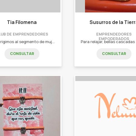
Tia Filomena
Susurros de la Tier
LUB DE EMPRENDEDORES
EMPRENDEDORES
EMPODERADOS
Nos dirigimos al segmento de mujeres entre 18 y 70 años aproximadamente, que les gusta la decoración y los aromas. - Velas de soja aromáticas. - Difusor de ambientes. - Home Spray. - Apagavelas artesanales. - Posa velas. - Ramos de flores secas.
CONSULTAR
CONSULTAR