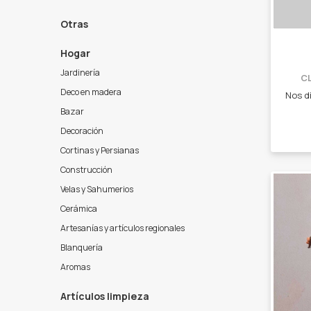
Otras
Hogar
Jardinería
C
Deco en madera
Bazar
Decoración
Cortinas y Persianas
Construcción
Velas y Sahumerios
Cerámica
Artesanías y artículos regionales
Blanquería
Aromas
Artículos limpieza