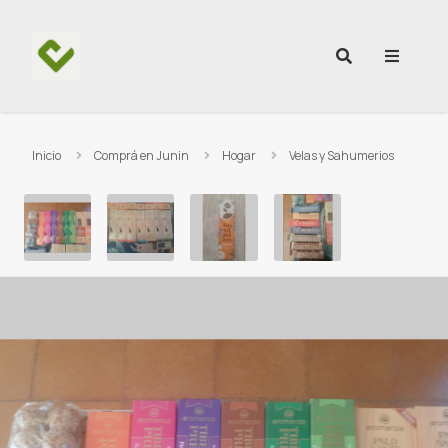
Ir al contenido
Inicio
Comprá en Junin
Hogar
Velas y Sahumerios