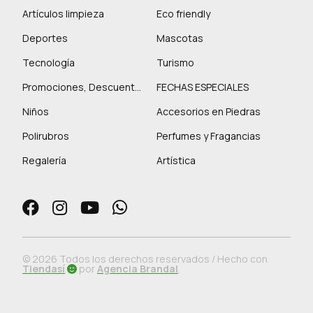
Artículos limpieza
Eco friendly
Deportes
Mascotas
Tecnología
Turismo
Promociones, Descuentos y más
FECHAS ESPECIALES
Niños
Accesorios en Piedras
Polirubros
Perfumes y Fragancias
Regalería
Artística
© 2026 Todos los derechos reservados / Hecho con
Tiendasí
por
Agencia Brandal
.