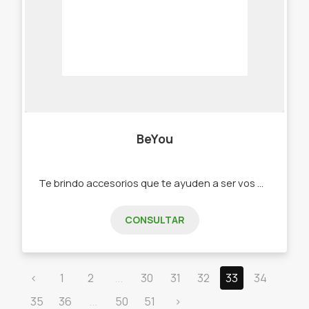
BeYou
Te brindo accesorios que te ayuden a ser vos misma, a lucir original y auténtica. - Carteras, - Billeteras, - Porta celular, - Porta anteojos, - Llaveros, - Aros - Pulseras en cuero Yodo hecho a mano y con mucho amor! Trabajamos con CUENTA DNI y Mercado Pago!
CONSULTAR
‹
1
2
...
30
31
32
33
34
35
36
...
50
51
›