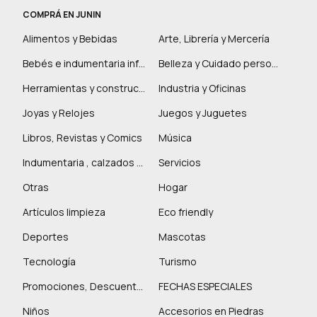
COMPRÁ EN JUNIN
Alimentos y Bebidas
Arte, Librería y Mercería
Bebés e indumentaria infantil
Belleza y Cuidado personal
Herramientas y construcción
Industria y Oficinas
Joyas y Relojes
Juegos y Juguetes
Libros, Revistas y Comics
Música
Indumentaria , calzados y marroquinería
Servicios
Otras
Hogar
Artículos limpieza
Eco friendly
Deportes
Mascotas
Tecnología
Turismo
Promociones, Descuentos y más
FECHAS ESPECIALES
Niños
Accesorios en Piedras