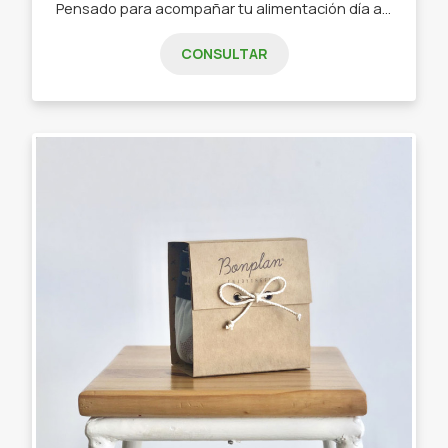
Pensado para acompañar tu alimentación día a día de una manera más saludable. - Panes. - Pre pizzas. - Budines. - Galletitas. - Fajitas. - Empanadas. - Pastas. - Tartas. - Granolas.
CONSULTAR