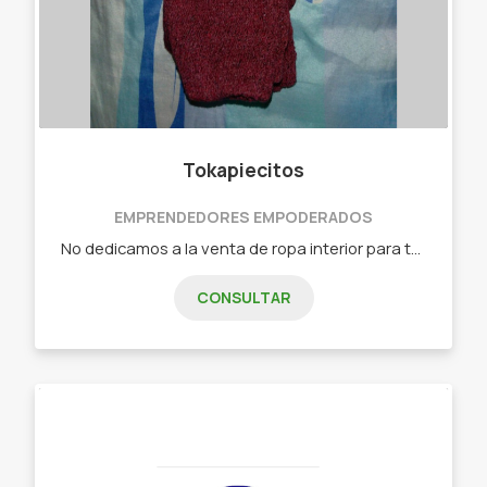
Tokapiecitos
EMPRENDEDORES EMPODERADOS
No dedicamos a la venta de ropa interior para toda la familia, ofreciendo precio y calidad. Tenemos para ofrecerte conjuntos armados, triangulitos o de encaje, bóxer de hombre y niño, medias para todas las edades, soquetes lisos y animados, bombachas de niña y señora y muchos productos más!
CONSULTAR