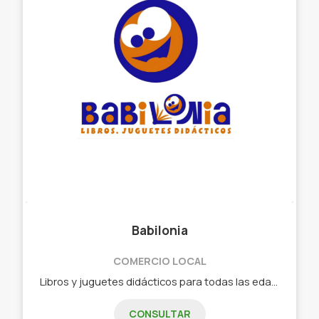
Babilonia
COMERCIO LOCAL
Libros y juguetes didácticos para todas las edades! - Libros infantiles, juveniles y para adultos. - Juguetes didácticos en madera. - Juegos de mesa. - Material de aprestamiento. - Material para jardines e instituciones educativas.
CONSULTAR