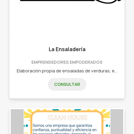
La Ensaladería
EMPRENDEDORES EMPODERADOS
Elaboración propia de ensaladas de verduras, escabeches y encurtidos, con verduras frescas cosechadas de nuestro huerto: - Berenjenas en escabeche - Salsa criolla - Cebollas en vinagre - Ajíes en aceite
CONSULTAR