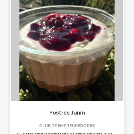
Postres Junín
CLUB DE EMPRENDEDORES
Nuestro emprendimiento es simplemente dulce! Para todos los gustos! - Tiramisú - Chocotorta - Cheescake de frutos rojos - Óreo - Banana split - Flan con caramelo - Block - Tofi - Alfajores XXXL - Budín de pan - Cuadrados Tenemos postres sorpresa todas las semanas!