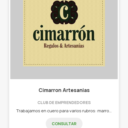
Cimarron Artesanias
CLUB DE EMPRENDEDORES
Trabajamos en cuero para varios rubros: marroquinería, accesorios para moto, indumentaria, hogar y regalos empresariales. - Billeteras. - Cinturones. - Carteras. - Porta termos. - Porta celulares. - Alforjas. - Porta herramientas de moto. - Forrado de tanques y asientos. - Artesanías personales. - Artesanías para el hogar. - Encargos de regalos empresariales en materiales varios.
CONSULTAR