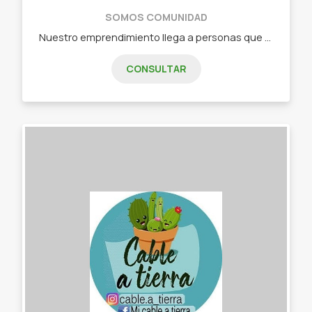
SOMOS COMUNIDAD
Nuestro emprendimiento llega a personas que quieren decorar su hogar con aromas, velas y decoración. - Difusores. - Velas Aromáticas. - Shampoo y Jabones Artesanales. - Productos de decoración.
CONSULTAR