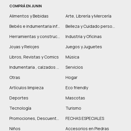
COMPRÁ EN JUNIN
Alimentos y Bebidas
Arte, Librería y Mercería
Bebés e indumentaria infantil
Belleza y Cuidado personal
Herramientas y construcción
Industria y Oficinas
Joyas y Relojes
Juegos y Juguetes
Libros, Revistas y Comics
Música
Indumentaria , calzados y marroquinería
Servicios
Otras
Hogar
Artículos limpieza
Eco friendly
Deportes
Mascotas
Tecnología
Turismo
Promociones, Descuentos y más
FECHAS ESPECIALES
Niños
Accesorios en Piedras