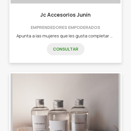
Jc Accesorios Junín
EMPRENDEDORES EMPODERADOS
Apunta a las mujeres que les gusta completar sus outfits! - Mochilas. - Bandoleras. - Llaveros. - Aros. - Billeteras. - Riñoneras. - Mates. - Bolsos materos. - Moños. - Scrunchies. - Chaulatas.
CONSULTAR