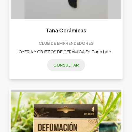
Tana Cerámicas
CLUB DE EMPRENDEDORES
JOYERIA Y OBJETOS DE CERÁMICA En Tana hacemos productos en cerámica. Cada pieza está hecha íntegramente a mano, resignificando el valor del diseño y el trabajo artesanal. Es por esto que cada pieza es única.
CONSULTAR