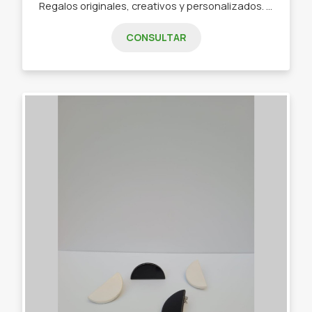
Regalos originales, creativos y personalizados. - Kit de juegos para niños creativos. - Kit del ratón Pérez - Almohadones y tazas para pintar - Kit de toallas de bebé. - Tazas. - Set de mates. - Juegos sublimados. - Indumentaria sublimada
CONSULTAR