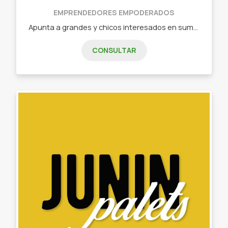
EMPRENDEDORES EMPODERADOS
Apunta a grandes y chicos interesados en sumar a sus vidas productos que los ayuden a renovarse. - Ropa interior. - Pijamas. - Neceser. - Lonitas. - Accesorios.
CONSULTAR