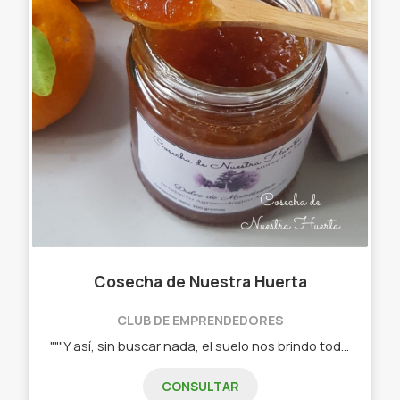
Cosecha de Nuestra Huerta
CLUB DE EMPRENDEDORES
"""Y así, sin buscar nada, el suelo nos brindo todo"" Así surgió Cosecha de Nuestra Huerta. Hace 5 años decidimos cambiar de vida y mudarnos a Morse, una quinta de 4 ha que ya contaba con algunos árboles frutales. Lo que comenzó como aprovechamiento de frutas que no llegábamos a consumir se transformó en un proyecto de vida: hacer dulces y mermeladas caseras. En el año 2019 llegó nuestra pequeña Sara y con ella resignificamos el sentido del trabajo en familia. Actualmente desarrollamos un emprendimiento familiar en donde cultivamos nuestros frutos de forma agroecológica, contribuyendo a la recuperación y fertilidad del suelo, la diversificación biológica, respetando el crecimiento natural de cada fruta. Con ellas elaboramos nuestras mermeladas 100% naturales, sin conservantes ni agregados artificiales. Contamos con el asesoramiento del INTA y a partir de este año formamos parte del grupo Cambio Rural donde, junto a otros productores de la zona, nos nutrimos de la experiencia compartida, además de contar con asesoramiento técnico. Seguimos trabajando para acercar nuestros productos a la comunidad poniendo en valor los producción y elaboración local. "
CONSULTAR