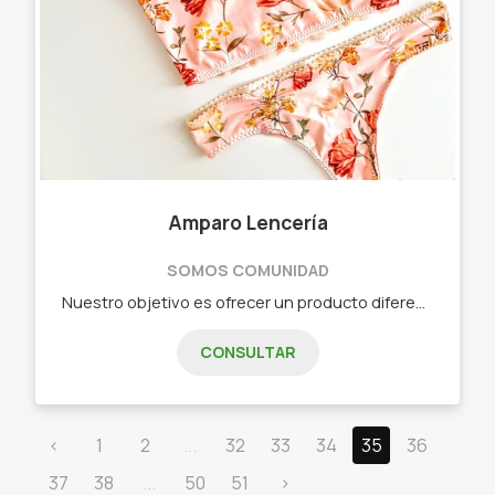
Amparo Lencería
SOMOS COMUNIDAD
Nuestro objetivo es ofrecer un producto diferente, único, con diseños exclusivos realizados de manera artesanal por mujeres de todo el país. - Lencería. - Trajes de baños. - Ropa de cama. - Accesorios.
CONSULTAR
‹
1
2
...
32
33
34
35
36
37
38
...
50
51
›