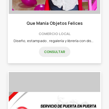
Que Manía Objetos Felices
COMERCIO LOCAL
Diseño, estampado , regalería y librería con diseño. Objetos únicos y personalizados. - Tazas. - Set materos. - Libretas. - Cuadernos. - Botellas. - Jarros térmicos. - Chops. - Neceser. - Almohadones. - Vasos con sorbete. - Llaveros. - Pizarras imantadas. - Planners. - Cajas box.
CONSULTAR