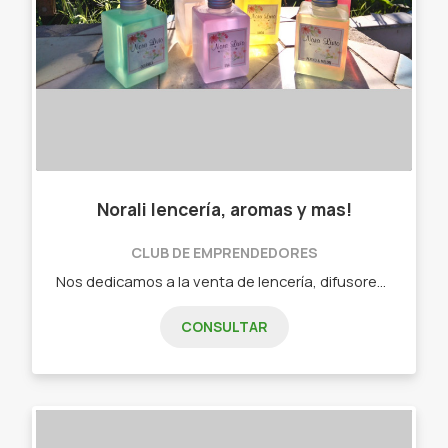
Norali lencería, aromas y mas!
CLUB DE EMPRENDEDORES
Nos dedicamos a la venta de lencería, difusores, perfuminas, mates y marroquinería. Además ofrecemos precios mayorista a otros emprendedores. Difusores, perfuminas, perfumes, mates billeteras, mochilas, carteras, conjuntos de ropa interior, medias, etc.
CONSULTAR