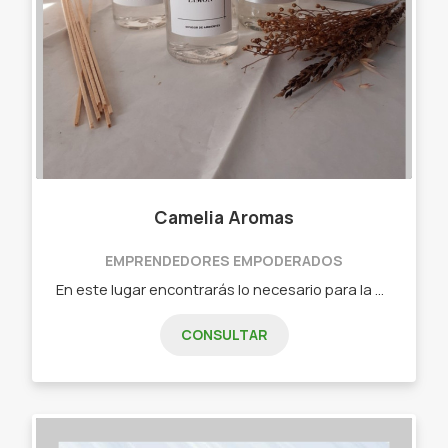
Camelia Aromas
EMPRENDEDORES EMPODERADOS
En este lugar encontrarás lo necesario para la decoración y aromatización de tu hogar o lugar de trabajo. - Sahumerios artesanales - Lámparas de sal - Velas aromáticas de cera de soja. - Difusores y aromatizantes. - Budas decorativos - Productos de defumación. - Esencias sólidas de cera de soja. - Hornitos a vela. - Productos de decoración.
CONSULTAR