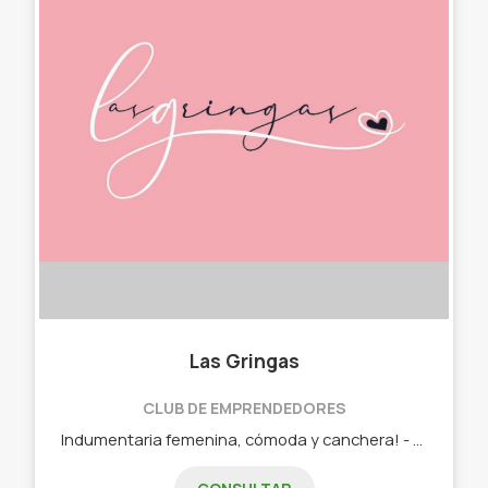
Las Gringas
CLUB DE EMPRENDEDORES
Indumentaria femenina, cómoda y canchera! - Remeras y remerones estampados. - Calzas y bikers sublimadas. - Buzos estampados.