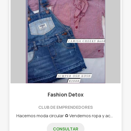
Fashion Detox
CLUB DE EMPRENDEDORES
Hacemos moda circular ♻️ Vendemos ropa y accesorios vintage 🍁 y modernos con segunda oportunidad.🤞 🌎Creemos que el cambio empieza en nosotros mismos! Súmate! Second Hand. Si querés vender lo que ya no usas escribinos al 2364-625078. -Vestidos -Sweters -Camisas -Pantalones -Faldas -Shorts -Sacos -Carteras -Calzado
CONSULTAR