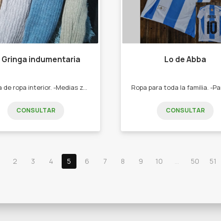
 Gringa indumentaria
Lo de Abba
-Venta de ropa interior. -Medias zoquetes. -Guantes. -Cuellos sublimados. - Cuellos polares. -Guantes. -Zoquetes animados.
CONSULTAR
CONSULTAR
2
3
4
5
6
7
8
9
10
...
50
51