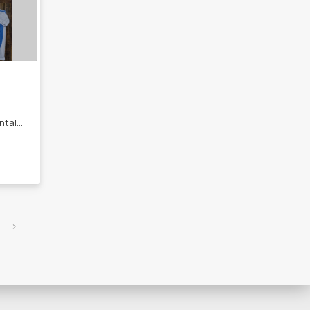
Ropa para toda la familia. -Pantalones. -Camperas. - Buzos de adultos. -Niños . -Conjuntos medias. - Gorros . -Calzas.
›