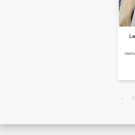
La
‹
1