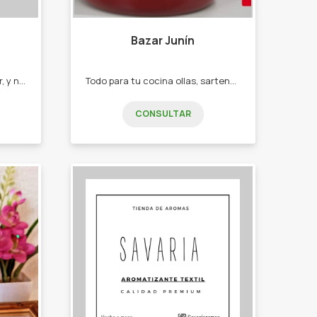
Bazar Junín
Apunta a la limpieza del hogar, y negocios en general Cloro, desodorante, jabón p ropa, suavizante, detergente, Perfuminas, Desengrasante, quitamanchas, limpia vidrios, etc
Todo para tu cocina ollas, sartenes, moldes, etc
CONSULTAR