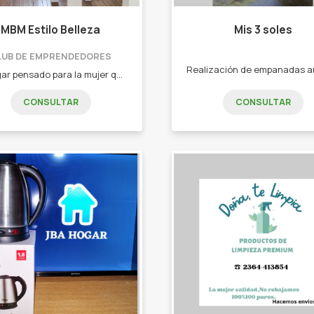
MBM Estilo Belleza
Mis 3 soles
LUB DE EMPRENDEDORES
Un lugar pensado para la mujer que le interesa verse y sentirse bien. - Venta de marcas profesionales - Cuidado de la piel facial y corporal - Maquillaje - Servicios - Beauty Spa - Spa Facial - Belleza de manos y pies - Masajes - Maquillaje y mas.... - Cursos y capacitaciones - Automaquillaje - Imagen personal - Coaching para emprendedores
CONSULTAR
CONSULTAR