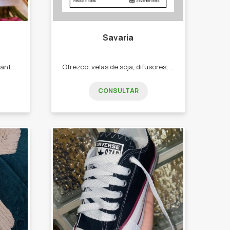
Savaria
Apunta al cuidado personal, tanto femenino como masculino. -Perfumes -Cremas -Jabones -Shampoo y acondicionador -Maquillaje "
Ofrezco, velas de soja, difusores, aromatizantes. -Velas de soja -difusores de aromas -aromatizantes textiles
CONSULTAR