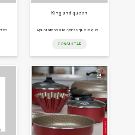
King and queen
Realización de empanadas artesanales por encargue . Se toman pedido para los fines de semana. Variedades: -carne Jamón y queso. Las podes pedir cocidas o crudas para freezar.
Apuntamos a la gente que le gusta vestirse con mucha onda, canchera y sobre todo cómoda. -Buzos. -pantalones. -jeans. -remeras. -tops.
CONSULTAR