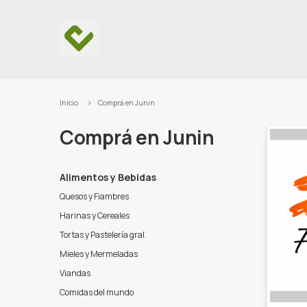
Ir al contenido
Inicio
Comprá en Junin
Comprá en Junin
Alimentos y Bebidas
Quesos y Fiambres
Harinas y Cereales
Tortas y Pastelería gral.
Mieles y Mermeladas
Viandas
Comidas del mundo