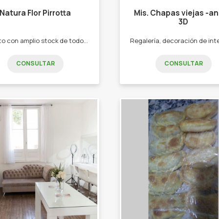
Natura Flor Pirrotta
Mis. Chapas viejas -a
3D
Cuento con amplio stock de todos los productos de Natura y brindó asesoramiento personalizado a la hora de comprar o regalar.🎁 Vendo de manera presencial y virtual. Acepto cómo medios de pago efectivo, transferencias. También Soy Semillera Natura Estoy a tu entera disposición por si queres ser parte de nuestro gran equipo . -Perfumes -Colonias -Body splash -Jabones (en barra, líquidos, cremosos, en gel y exfoliantes) -Cremas Faciales -Hidratantes Corporales de manos y pies -Shampoos --Acondicionadores -máscaras capilares -Protectores solares
CONSULTAR
CONSULTAR