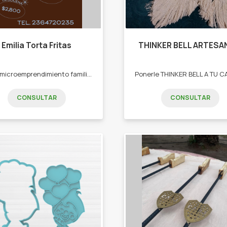
Emilia Torta Fritas
THINKER BELL ARTESA
Es un microemprendimiento familiar de torta fritas caseras (saladas) -Torta fritas -chocolate caliente -donas caseras
CONSULTAR
CONSULTAR