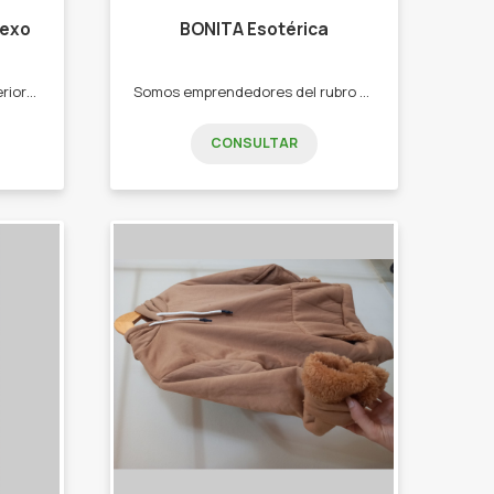
nexo
BONITA Esotérica
Regalería, decoración de interiores. Te ofrecemos : -Cartelería retro -llaveros-metal-3D -Mates 3D -Cajones birreros- destapadores de pared de madera retro-vintaje
Somos emprendedores del rubro holístico. Te ofrecemos : -Sahumerios -Velas -Lámparas de sal -Hornitos -Difusores
CONSULTAR