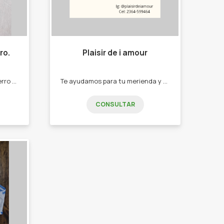
ro.
Plaisir de i amour
Realizamos artesanías en hierro (juegos de asado, canastos y más) y trabajos profesionales. Artesanías en hierro.
Te ayudamos para tu merienda y mesas dulces. -Budines. -Tortas. -postres.
CONSULTAR