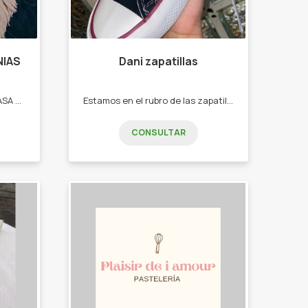
NIAS
Dani zapatillas
Ponerle THINKER BELL A TU CASA ES PONERLE BIENESTAR.. -Tapices -Alfombras -Atrapasueños -Llaveros -Cortinas -Carteras -Muñecos -Centros de mesa -Manteles -Pies de cama
Estamos en el rubro de las zapatillas apuntamos a que toda persona con nuestros precios puedan tener su calzado cómodo. -Zapatillas -medias
CONSULTAR