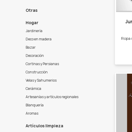
Otras
Ju
Hogar
Jardinería
Deco en madera
Bazar
Decoración
Cortinas y Persianas
Construcción
Velas y Sahumerios
Cerámica
Artesanías y artículos regionales
Blanquería
Aromas
Artículos limpieza