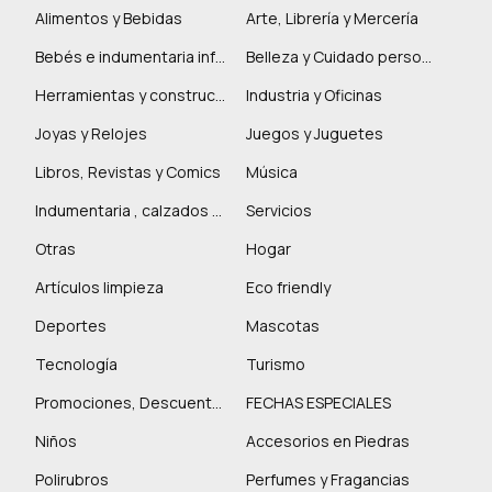
Alimentos y Bebidas
Arte, Librería y Mercería
Bebés e indumentaria infantil
Belleza y Cuidado personal
Herramientas y construcción
Industria y Oficinas
Joyas y Relojes
Juegos y Juguetes
Libros, Revistas y Comics
Música
Indumentaria , calzados y marroquinería
Servicios
Otras
Hogar
Artículos limpieza
Eco friendly
Deportes
Mascotas
Tecnología
Turismo
Promociones, Descuentos y más
FECHAS ESPECIALES
Niños
Accesorios en Piedras
Polirubros
Perfumes y Fragancias