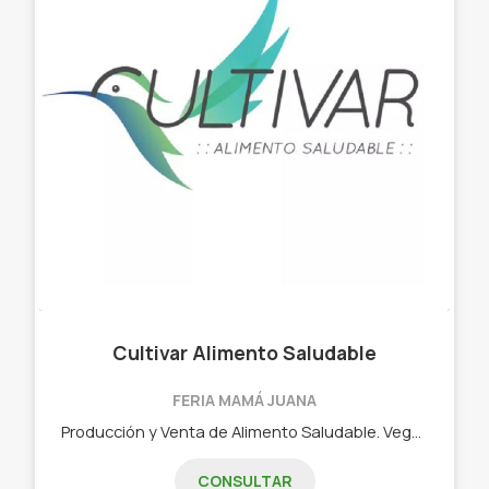
Cultivar Alimento Saludable
FERIA MAMÁ JUANA
Producción y Venta de Alimento Saludable. Vegano. Vivo. Orgánico. - Clorofila (Wheatgrass) - Brotes y Germinados - Hummus / Paté Vegano - Rawmesan / Gomasio - Semillas Orgánicas (lenteja, Garbanzo, Sésamo, Chia, Girasol, etc.) - Aceite de Oliva. Frutos Secos. - Yerba Orgánica certificada
CONSULTAR