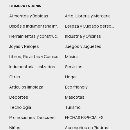
COMPRÁ EN JUNIN
Alimentos y Bebidas
Arte, Librería y Mercería
Bebés e indumentaria infantil
Belleza y Cuidado personal
Herramientas y construcción
Industria y Oficinas
Joyas y Relojes
Juegos y Juguetes
Libros, Revistas y Comics
Música
Indumentaria , calzados y marroquinería
Servicios
Otras
Hogar
Artículos limpieza
Eco friendly
Deportes
Mascotas
Tecnología
Turismo
Promociones, Descuentos y más
FECHAS ESPECIALES
Niños
Accesorios en Piedras