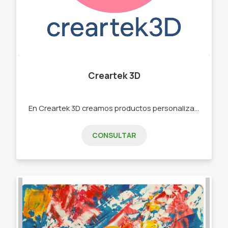
Creartek 3D
En Creartek 3D creamos productos personalizados impresos en 3D, pensados para regalar, emprender o darle un toque único a tus espacios. Realizamos: llaveros, chops, lámparas, juegos, juguetes articulados, decoración para el hogar y artículos personalizados.
CONSULTAR