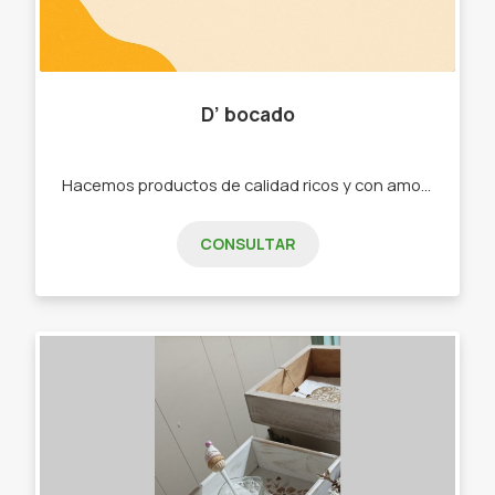
D’ bocado
Hacemos productos de calidad ricos y con amor, la idea es poder expandirnos mas -Alfajores de maicena - alfajores artesanales - tartas -dulces artesanales -frutas en almíbar
CONSULTAR