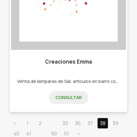
Creaciones Emma
Venta de lamparas de Sal, articulos en barro cocido, yeso, macrame, junco. -Lamparas de sal. -Adornos en yeso. -Adornos en barro cocido. -Cortinas y adornos en macrame. -Cortinas de junco.
CONSULTAR
‹
1
2
...
35
36
37
38
39
40
41
...
50
51
›