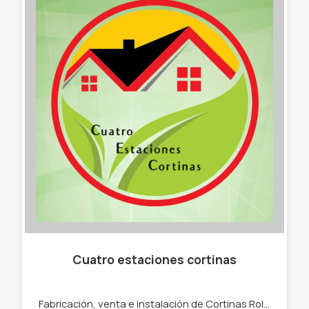
Cuatro estaciones cortinas
Fabricación, venta e instalación de Cortinas Roller y Bandas Verticales. -Sistemas de protección solar tipo Black out -Sunscreen, traslúcida, zebra (eclipse).