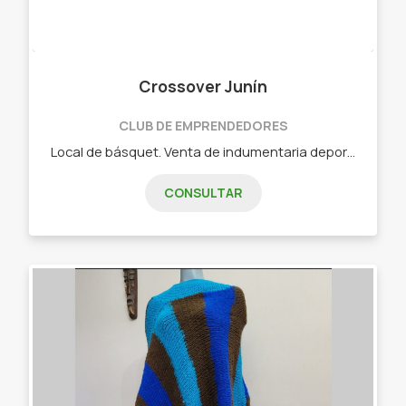
Crossover Junín
CLUB DE EMPRENDEDORES
Local de básquet. Venta de indumentaria deportiva NBA. *Remeras y camisetas NBA *Buzos y canguros NBA *Joggins *Zapatillas de básquet importadas *Pelotas y aros de básquet *Calzas y remeras de compresión deportivas *Mates y llaveros en impresión 3d
CONSULTAR