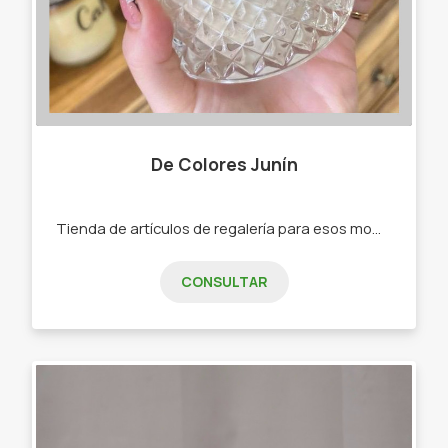
De Colores Junín
Tienda de artículos de regalería para esos momentos especiales. -Tazas y tazones en cerámica - Mates -Velas -Difusores de hogar -Cuencos de madera
CONSULTAR