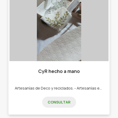
CyR hecho a mano
Artesanías de Deco y reciclados. - Artesanías en madera. - Velas artesanales. - Deco textil artesanal. - Cerámica artesanal. - Accesorios porcelana fría.
CONSULTAR