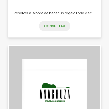
Resolver a la hora de hacer un regalo lindo y económico o simplemente darte un gusto 😉 -Mochilas -riñoneras -billeteras -monederos -carteras -bolsos, etc
CONSULTAR