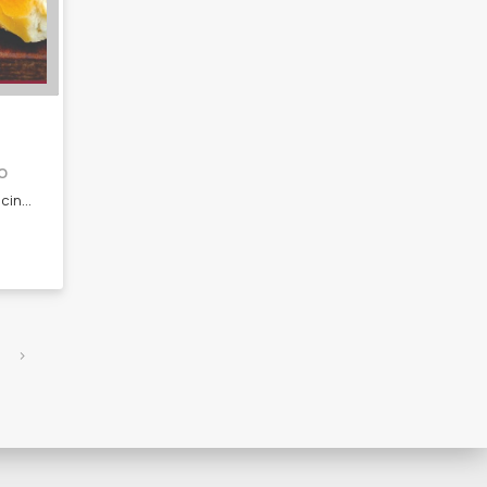
O
Elaboración artesanal de chacinados! - Salames. - Salamín. - Bondiola. - Lomo. - Jamón crudo.
›