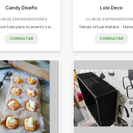
Candy Diseño
Lolo Deco
LUB DE EMPRENDEDORES
CLUB DE EMPRENDEDOR
Tenemos todo para tu evento o emprendimiento. - Tarjetería. - Invitaciones digitales. - Banderines. - Souvenirs. - Etiquetas adhesivas. - Banner. - Diseños personalizados. - Milk box. - Foto imán. - Calendarios.
CONSULTAR
CONSULTAR