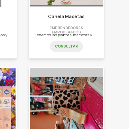
Canela Macetas
EMPRENDEDORES
EMPODERADOS
Confección de artículos tejidos y enseñanza de cómo realizarlos. - Mantas. - Muñecos. - Accesorios. - Lamparas. - Enseñanza.
Tenemos las plantas, macetas y decoración en óxido más lindas para tu hogar. - Cactus. - Suculentas. - Macetas. - Tutores. - Portamangueras. - Cartes decorativos. - Indicadores de domicilio. - Portamacetas.
CONSULTAR