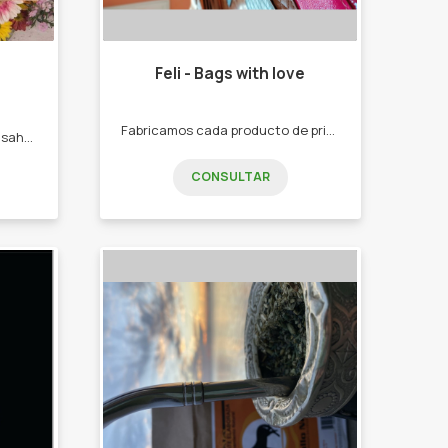
Feli - Bags with love
Fabricamos cada producto de principio a fin con mucho amor y dedicación. -Mochilas. -Carteras. -Bolsos. -Billeteras. -Accesorios.
Nos dedicamos a la venta de sahumerios, cascadas de humo, difusores y más... -Sahumerios. -Productos Sagrada Madre. -Productos Aromanza. -Iluminarte. -Cascadas de humo. -Difusores. -Portas sahumerios. -Velas. -Sahumos. -Cuencos. -Esencias.
CONSULTAR