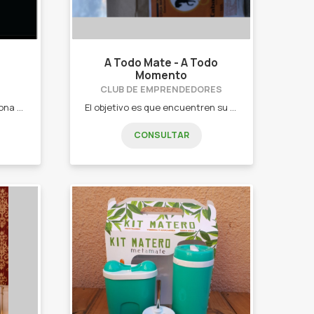
A Todo Mate - A Todo
Momento
CLUB DE EMPRENDEDORES
Es un servicio para toda persona que necesita alivio y bienestar. - Masajes descontracturantes. - Relajantes. - Piedras calientes. - Drenaje linfático. - Deportivo. - Elongación asistida. - Pedicura. - Depilación.
El objetivo es que encuentren su yerba mate favorita y poder conocer las propuestas artesanales de los pequeños productores de nuestro país. - Yerba mate. - Mates. - Termos. - Yerberas. - Materas.
CONSULTAR