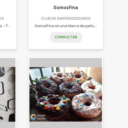
SomosFina
ES
CLUB DE EMPRENDEDORES
Tienda virtual Matera. - Mates. - Termos. - Set latas. - Botellas.
SomosFina es una Marca de pañuelos de diseño y accesorios pensada para todas las mujeres que les gusta loquearse la moda. - Pañuelos de Diseño. - Scruenchies y Moños para el pelo. - Bufandas. - Aros de acero quirúrgico. - Carteras y billeteras.
CONSULTAR