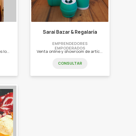
Sarai Bazar & Regalaría
EMPRENDEDORES
EMPODERADOS
En Mítica, tenemos para todos los gustos y cuerpos! El estilo no tiene talla ❤️‍🩹 Lencería: - Bikinis - Bodys - Medias - Colales - Conjuntos Eróticos - Conjuntos deportivos - Conjuntos varios
Venta online y showroom de artículos de bazar y regaleria. - Mates. -Botellas. -Vasos. -Utensilios. -Tazas. -Artículos de temporada.
CONSULTAR