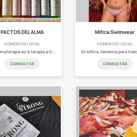
PACTOS DEL ALMA
Mítica Swimwear
COMERCIO LOCAL
COMERCIO LOCAL
La aromaterapia es la terapia a través de los aromas, y holística porque nos ayuda a trabajar todo nuestro cuerpo (nivel físico, psicológico, emocional, espiritual y social), brindándonos así equilibrio, armonía y bienestar. - Spray ambiental 'Energía'. - Spray ambiental 'Concentración'. - Spray ambiental 'Descanso'. - Spray ambiental 'Seducción'. - Spray ambiental 'Meditación'. - Spray ambiental 'Ataques de pánico'.
CONSULTAR
CONSULTAR