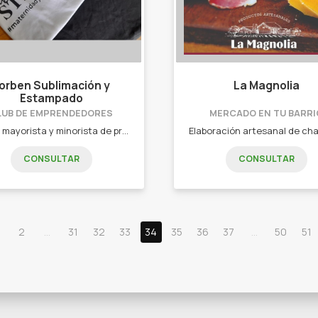
orben Sublimación y
La Magnolia
Estampado
LUB DE EMPRENDEDORES
MERCADO EN TU BARRI
Venta mayorista y minorista de productos sublimados, hacemos todo para tu empresa. Desde remeras, buzos, gorras hasta tazas. También set de jardín y todo lo que imagines personalizado, y mas! - Remeras de modal sublimadas - Remeras de algodón con vinilo - Buzos - Remeras deportivas para gimnasios - Gorras - Tazas - Set de jardín - Llaveros - Cintas/etiquetas
CONSULTAR
CONSULTAR
2
...
31
32
33
34
35
36
37
...
50
51