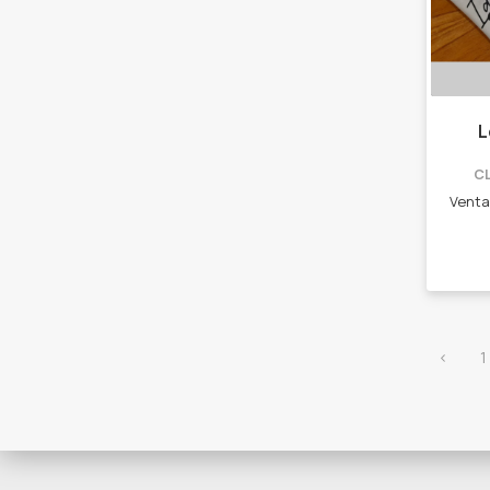
L
C
‹
1