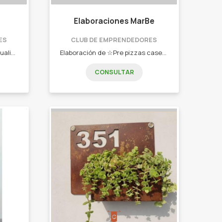
Elaboraciones MarBe
ES
CLUB DE EMPRENDEDORES
Realizamos todo tipo de manualidades. - Tejidos en crochet. - Mandalas. - Atrapasueños. - Cestería. - Manualidades en general.
Elaboración de ☆Pre pizzas caseras. ☆Pastas caseras. ☆Panificados. ☆Empanadas. ☆Pastelitos. ☆Desayunos, picadas. ☆Dulces ☆y mucho más.
CONSULTAR