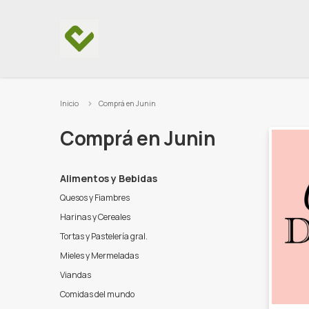
Ir al contenido
Inicio
Comprá en Junin
Comprá en Junin
Alimentos y Bebidas
Quesos y Fiambres
Harinas y Cereales
Tortas y Pastelería gral.
Mieles y Mermeladas
Viandas
Comidas del mundo