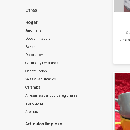
Otras
Hogar
Jardinería
C
Deco en madera
Bazar
Decoración
Cortinas y Persianas
Construcción
Velas y Sahumerios
Cerámica
Artesanías y artículos regionales
Blanquería
Aromas
Artículos limpieza