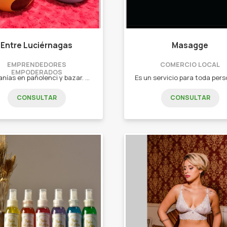
Entre Luciérnagas
Masagge
EMPRENDEDORES
COMERCIO LOCAL
EMPODERADOS
Artesanías en pañolenci y bazar. - Souvenir. - Centro de mesas. - Tazas y tazones. - Set de mate. - Mates.
CONSULTAR
CONSULTAR