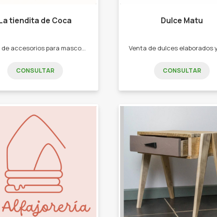
La tiendita de Coca
Dulce Matu
Venta de accesorios para mascotas. -Correas. - ropita. -perfume. -juguetes. -snacks. - comederos/bebederos. -bandejas y palitas. -Camas. -cepillos. -rascadores.
CONSULTAR
CONSULTAR