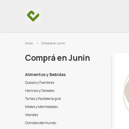
Ir al contenido
Inicio
Comprá en Junin
Comprá en Junin
Alimentos y Bebidas
Quesos y Fiambres
Harinas y Cereales
Tortas y Pastelería gral.
Mieles y Mermeladas
Viandas
Comidas del mundo