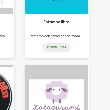
Estampa libre
Los accesorios y complementos que te van a acompañar todo el día. -Collares. -Cinto. -Bufandones. -Carteras.
Remeras con estampas de moda de equipos de fútbol. -Logos -Frases bíblicas -Remeras con estampas de moda
CONSULTAR