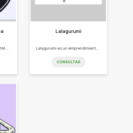
ba
Lalagurumi
ARMONÍA DEL ALMA ALBA ES UNA TIENDA HOLISTICA CON PRODUCTOS Y SERVICIOS PARA ARMONIZAR NUESTRO CUERPO, MENTE Y ALMA -Sahumerios. -Hornillos. -Lámpara de sal. - Sahumos. -Humificadores. - Armatizantes de hornillos. Velas de noche.
Lalagurumi es un emprendimiento artesanal dedicado al diseño y elaboración de amigurumis tejidos a mano. Se caracteriza por ofrecer piezas únicas, cuidadas en cada detalle, con un estilo tierno y delicado. Tejidos al crochet. - amigurumis. - hilados varios. - articulos de mercería.
CONSULTAR