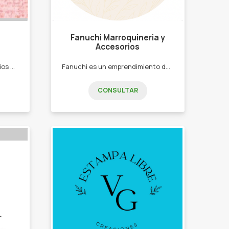
Fanuchi Marroquineria y
Accesorios
Bijuterie artesanal y accesorios de moda para todas la edades. -Bijuterie. -Llaveros. -Gorras. -Guantes. -Bufanda.
Fanuchi es un emprendimiento de accesorios y artículos de uso diario, pensado para quienes buscan variedad y opciones prácticas en un solo lugar. Ofrecemos marroquinería como bolsos, mochilas y billeteras, además de bijouterie, maquillaje y productos ideales para regalar como vasos térmicos y tazas. Nos enfocamos en brindar productos en tendencia, funcionales y a precios accesibles. -Mochilas -Billeteras -Gorras -Anteojos -bijou -maquillaje Entre otros.
CONSULTAR