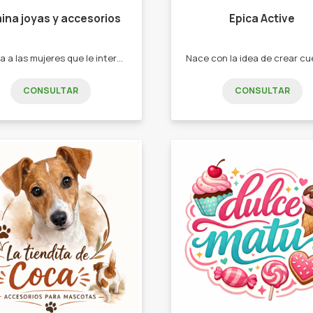
ina joyas y accesorios
Epica Active
Apunta a las mujeres que le interese las joyas y accesorios complementarios -Cadenas -Anillos -Argollas -Aritos -Abridores -Pulseras
CONSULTAR
CONSULTAR