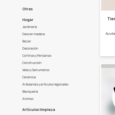
Otras
Tie
Hogar
Jardinería
Deco en madera
Bazar
Decoración
Cortinas y Persianas
Construcción
Velas y Sahumerios
Cerámica
Artesanías y artículos regionales
Blanquería
Aromas
Artículos limpieza