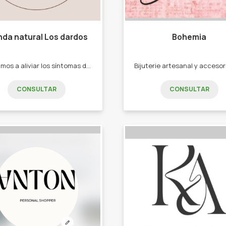
nda natural Los dardos
Bohemia
Ayudamos a aliviar los síntomas de la piel con jabones naturales y terapéuticos. -Jabones Terapéuticos -Líneas: Hidratantes, Antioxidantes y Exfoliantes, Jaboneras - Home Spray para textiles.
CONSULTAR
CONSULTAR