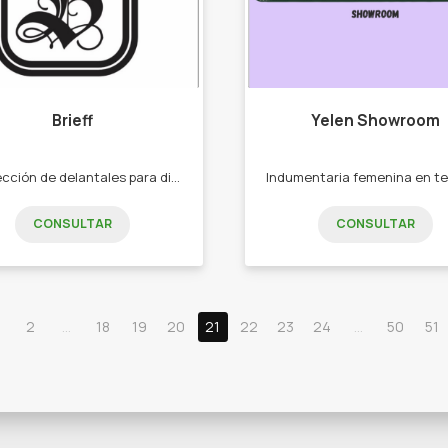
Brieff
Yelen Showroom
Confección de delantales para distintos rubros ( cocinero, barbero, mecánico,mozo, entre otros) También realizamos delantales personalizados -Delantales para cocina -para barbería, -para mozos -para servicio de catering -para comerciantes en general
CONSULTAR
CONSULTAR
2
...
18
19
20
21
22
23
24
...
50
51