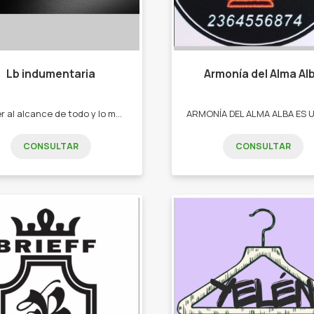
Lb indumentaria
Armonía del Alma Al
Vender al alcance de todo y lo mas importante es que la persona que me compre se sienta cómoda usando lo que vendo. -Buzos -remeras -pantalones
CONSULTAR
CONSULTAR