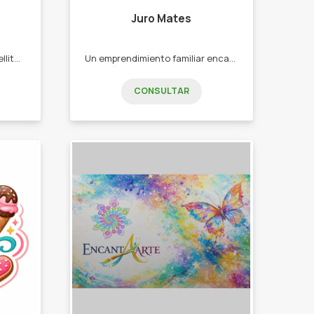
Juro Mates
Nace con la idea de crear cuellitos deportivos cómodos, prácticos y con estilo para acompañarte todos los dias en cada actividad. -cuellitos deportivos
Un emprendimiento familiar encargado de vender mates, productos para utilizar los mismos y demás cosas. -Mates -bombillas - yerba -termos - cinturones de cuero.
CONSULTAR