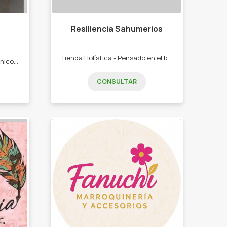
Resiliencia Sahumerios
Tienda Holística - Pensado en el bienestar de las personas y sus espacios. -Sahumerios -porta sahumerios - difusores de autos -cascadas de humo, lámparas de sal - bombitas energéticas, sahumadores -budas en yeso, en resina y resina epoxi y más
Llevamos adelante diseños únicos y exclusivos, combinamos estética y funcionalidad con armonía y calidad. -Carpintería Artesanal -Muebles a pedidos -Restauraciones -Diseños únicos
CONSULTAR