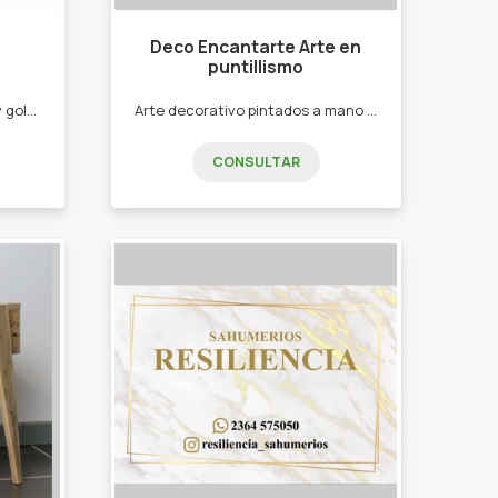
Deco Encantarte Arte en
puntillismo
Venta de dulces elaborados y golosinas de reventa -Caramelos -alfajores -chocolate -gomistas.
Arte decorativo pintados a mano sobre diferentes superficies -Mates -portasahumerios - llaveros -señaladores -botellas pintados a mano con tecnica de puntillismo
CONSULTAR