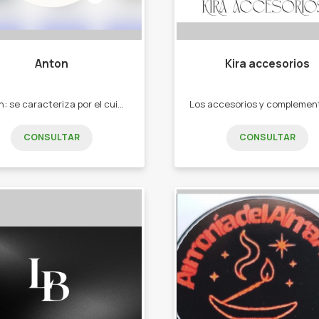
Anton
Kira accesorios
"Antón: se caracteriza por el cuidado de tu cabello y piel en donde ofrezco: Cremas corporales Shampoo Acondicionador Baños de crema para el cabello Maquillajes Perfumes importados Cremas corporales Shampoo Acondicionador Baños de crema para el cabello Maquillajes Perfumes importados
CONSULTAR
CONSULTAR