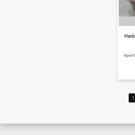
Hada
‹
1