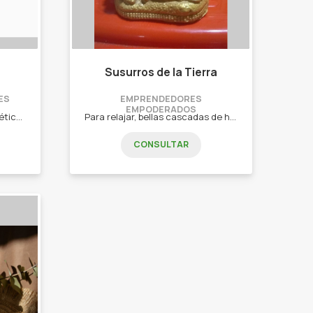
Susurros de la Tierra
ES
EMPRENDEDORES
EMPODERADOS
Venta de productos de cosmética Natura y Arbell. Perfumes, jabones, shampoo, cremas de manos, cremas corporales, body Splash y mucho mas!
Para relajar, bellas cascadas de humo. Cascadas de humo, hornitos de vela, sahumadores, sahumerios, esencias y mucho mas!
CONSULTAR