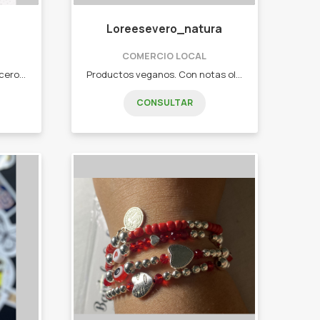
Loreesevero_natura
COMERCIO LOCAL
Emprendimiento familiar de Acero, Bijou y macramé ❣️ Anillos - pulseras - Aros - Abridores - Dijes.
Productos veganos. Con notas olfativas que perduran a través de las horas. Natura ♡ - Perfumes. - Colonias. - Maquillaje. - Hidratantes. - Jabones y demás.
CONSULTAR