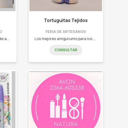
Tortuguitas Tejidos
O
FERIA DE ARTESANOS
Somos una empresa familiar de apicultores, que apunta siempre a ser un producto de calidad, y que este en todos los hogares, ya que es un bien necesario el alimento derivados de las abejas para el consumo de cualquier persona. - Miel. - Tinta de propoleo. - Caramelos de miel y propoleo. - Polen.
Los mejores amigurumis para los niños!
CONSULTAR