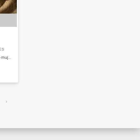
ES
Nos dirigimos al segmento de mujeres entre 18 y 70 años aproximadamente, que les gusta la decoración y los aromas. - Velas de soja aromáticas. - Difusor de ambientes. - Home Spray. - Apagavelas artesanales. - Posa velas. - Ramos de flores secas.
›