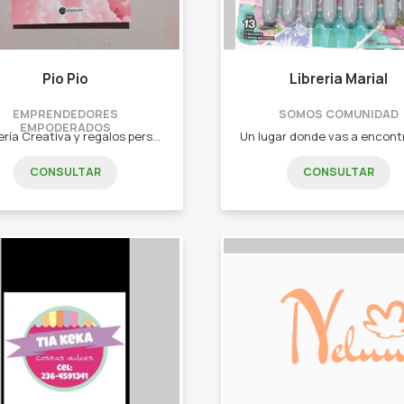
Pio Pio
Libreria Marial
EMPRENDEDORES
SOMOS COMUNIDAD
EMPODERADOS
Papelería Creativa y regalos personalizados. -Etiquetas, Bolsitas, Banderines, Tarjetas y mucho mas para cumpleaños. -Etiquetas, tarjeteria, folleteria para emprendedores. -Stickers en vinilo resistentes al agua. -Planners, Agendas, Cuadernos. -Artículos Sublimados (tazas, mates, llaveros, etc). -Pulseras en macramé para compartir.
CONSULTAR
CONSULTAR