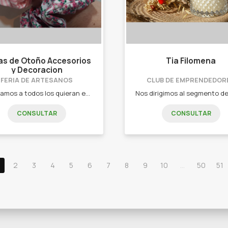
s de Otoño Accesorios
Tia Filomena
y Decoracion
FERIA DE ARTESANOS
CLUB DE EMPRENDEDOR
Apuntamos a todos los quieran estar a la moda en colores y diseños. - Moños para pelo. - Scrunchies. - Colitas para el pelo. - Vinchas de diseño.
CONSULTAR
CONSULTAR
2
3
4
5
6
7
8
9
10
...
50
51