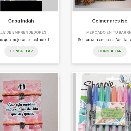
Casa Indah
Colmenares ise
LUB DE EMPRENDEDORES
MERCADO EN TU BARRI
Aromas que mejoran tu estado de ánimo, alivian el estrés, promueven una sensación relajante, y decoran cada espacio en donde se encuentren. - Velas de soja. - Difusores de ambientes. - Perfumes para telas. - Jabón líquido. - Sales. - Esencias. - Perfumes. - Cremas.
CONSULTAR
CONSULTAR