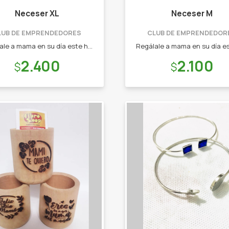
Neceser XL
Neceser M
LUB DE EMPRENDEDORES
CLUB DE EMPRENDEDOR
Regálale a mama en su día este hermoso neceser tamaño XL! Emprendedor: SV Artesanías.
Precio:
Precio:
2.400
2.100