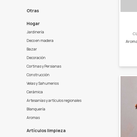
Otras
Hogar
Jardinería
C
Deco en madera
Bazar
Decoración
Cortinas y Persianas
Construcción
Velas y Sahumerios
Cerámica
Artesanías y artículos regionales
Blanquería
Aromas
Artículos limpieza