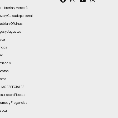
, Librería y Mercería
leza y Cuidado personal
stria y Oficinas
gos y Juguetes
ica
icios
ar
friendly
cotas
ismo
HAS ESPECIALES
esorios en Piedras
fumes y Fragancias
stica