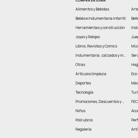
COMPRÁ EN JUNIN
Alimentos y Bebidas
Arte
Bebés e indumentaria infantil
Bel
Herramientas y construcción
Indu
Joyas y Relojes
Jue
Libros, Revistas y Comics
Mús
Indumentaria , calzados y marroquinería
Serv
Otras
Hog
Artículos limpieza
Eco 
Deportes
Mas
Tecnología
Tur
Promociones, Descuentos y más
FEC
Niños
Acc
Polirubros
Per
Regalería
Artí