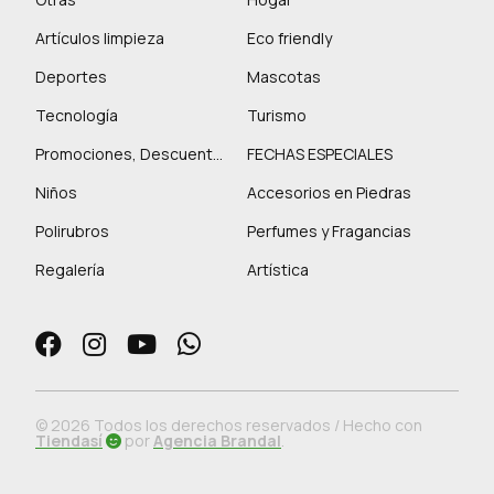
Artículos limpieza
Eco friendly
Deportes
Mascotas
Tecnología
Turismo
Promociones, Descuentos y más
FECHAS ESPECIALES
Niños
Accesorios en Piedras
Polirubros
Perfumes y Fragancias
Regalería
Artística
© 2026 Todos los derechos reservados / Hecho con
Tiendasí
por
Agencia Brandal
.