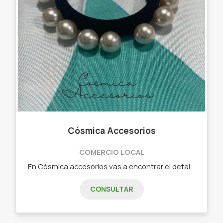
Cósmica Accesorios
COMERCIO LOCAL
En Cósmica accesorios vas a encontrar el detalle que tanto buscas, ese que te salva cuando tenes que hacer un regalito o simplemente queres mimarte . - Scrunchies - Colitas - Moños - Hebillas - Broches - Vinchas - Acero quirúrgico (anillos, pulseras , cadenitas, aros). Visita nuestro Instagram y mira todo lo que tenemos para ofrecerte.
CONSULTAR