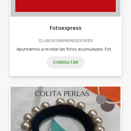
Fotoexpress
CLUB DE EMPRENDEDORES
Apuntamos a revelar las fotos acumuladas. Fotos reveladas en papel fotográfico. - 10x10 polaroid - 10x15 convencional - 15x21 convencional - 20x30 convencional - Fotolibros 10x10 - Fotolibros 10x15 - Fotolibros 15x21 - Fotolibros 20x30 - Fotocuadro 20x30 - Fotocuadro 30x40
CONSULTAR