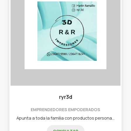
ryr3d
EMPRENDEDORES EMPODERADOS
Apunta a toda la familia con productos personalizados para todos. Somos ryr3d accesorios personalizados con materia prima biodegradables que ayuda al medioambiente.