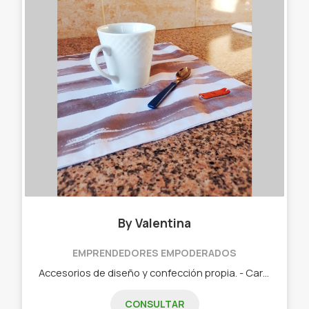
By Valentina
EMPRENDEDORES EMPODERADOS
Accesorios de diseño y confección propia. - Cartucheras/ Neceser. - Manteles/Mantas/Individuales/Lonas. - Carteras. - Distintos tipos de estuches. - Llaveros. - Fundas para notebook. - Tarjeteros/monederos. - Set materos.
CONSULTAR