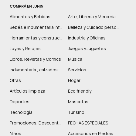
COMPRÁ EN JUNIN
Alimentos y Bebidas
Arte, Librería y Mercería
Bebés e indumentaria infantil
Belleza y Cuidado personal
Herramientas y construcción
Industria y Oficinas
Joyas y Relojes
Juegos y Juguetes
Libros, Revistas y Comics
Música
Indumentaria , calzados y marroquinería
Servicios
Otras
Hogar
Artículos limpieza
Eco friendly
Deportes
Mascotas
Tecnología
Turismo
Promociones, Descuentos y más
FECHAS ESPECIALES
Niños
Accesorios en Piedras