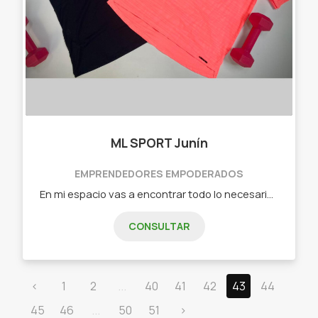
ML SPORT Junín
EMPRENDEDORES EMPODERADOS
En mi espacio vas a encontrar todo lo necesario para sentirte cómoda en la vida diaria y en tus entrenamientos con ropa cómoda y canchera! Calzas largas , bikers, calzas cortas , pescadoras, remeras, musculosas , sudaderas, guantes para entrenamiento y mas!
CONSULTAR
‹
1
2
...
40
41
42
43
44
45
46
...
50
51
›