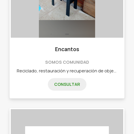
Encantos
SOMOS COMUNIDAD
Reciclado, restauración y recuperación de objetos y muebles. - Mesitas de luz- - Repisas. - Espejos. - Lámparas. - Mesitas auxiliares - Cómodas. - Floreros. - Portamacetas. - Bandejas y porta velas. - Candelabros.
CONSULTAR