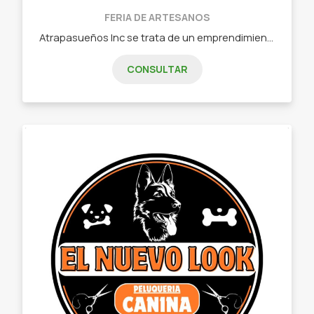
FERIA DE ARTESANOS
Atrapasueños Inc se trata de un emprendimiento familiar donde se crean únicos y originales diseños de atrapasueños para decorar cualquier ambiente del hogar y renovar las energías. - Atrapasueños
CONSULTAR