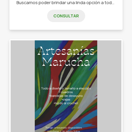
Buscamos poder brindar una linda opción a todas aquellas mujeres que buscan un accesorio o una prenda de indumentaria. - Accesorios en acero blanco, quirúrgico y plata. - Relojes. - Marroquinería. - Remeras. - Sweaters tejidos.
CONSULTAR