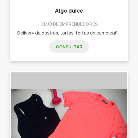
Algo dulce
CLUB DE EMPRENDEDORES
Delivery de postres, tortas, tortas de cumpleaños, budines, galletitas, etc. Postres y tortas de autoría, además de los clásicos como tiramisú, chocotorta, lemon pie, brownies, budines, tortas materas, cookies, etc.
CONSULTAR