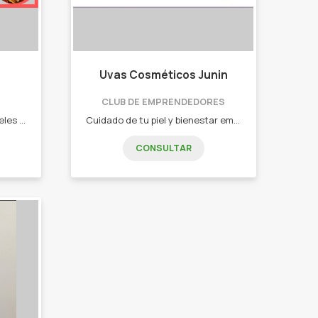
Uvas Cosméticos Junin
CLUB DE EMPRENDEDORES
En La familia realizamos pasteles caseros, pastafloras, churros, empanadas, alfajores, pebetes y mas!
Cuidado de tu piel y bienestar emocional mediante los aromas, productos aptos para celíacos. - Cremas Corporales - Jabones Líquidos - Cremas Faciales - Fragancias Corporales - Cremas Pulidoras
CONSULTAR