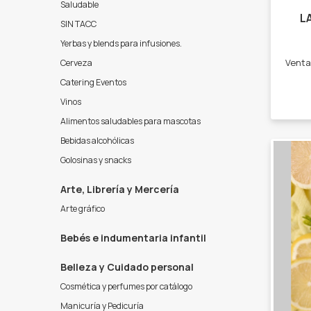
Saludable
L
SIN TACC
Yerbas y blends para infusiones.
Cerveza
Catering Eventos
Vinos
Alimentos saludables para mascotas
Bebidas alcohólicas
Golosinas y snacks
Arte, Librería y Mercería
Arte gráfico
Bebés e indumentaria infantil
Belleza y Cuidado personal
Cosmética y perfumes por catálogo
Manicuría y Pedicuría