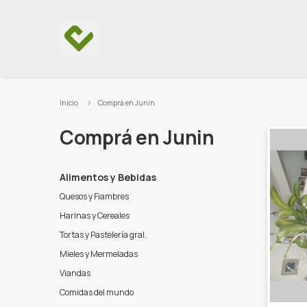
Ir al contenido
Inicio
Comprá en Junin
Comprá en Junin
Alimentos y Bebidas
Quesos y Fiambres
Harinas y Cereales
Tortas y Pastelería gral.
Mieles y Mermeladas
Viandas
Comidas del mundo