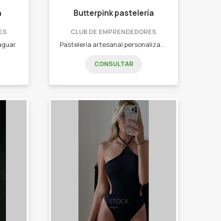
n
Butterpink pastelería
ES
CLUB DE EMPRENDEDORES
aguar
Pastelería artesanal personalizada para todo tipo de eventos y reuniones o para darse un gusto. Tortas decoradas en pasta de azúcar o en buttercream, postres, alfajores, budines, mesas dulces.
CONSULTAR