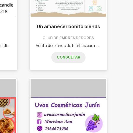
Un amanecer bonito blends
CLUB DE EMPRENDEDORES
Velas de soja aromatizadas en distintos estilos para decoración del hogar
Venta de blends de hierbas para el mate y Te. - Burrito - Menta - Cedrón - Peperina - Manzanilla - Tilo - Boldo - Coco Y mucho más!
CONSULTAR