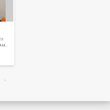
ES
ROPA Y ACCESORIOS HECHO A MANO RUANAS GORROS SACOS TOP PONCHOS CAMINOS DE MESA CORTINAS ATRAPASUEÑOS PULPITOS DE APEGO PARA BEBES EN NEO
›