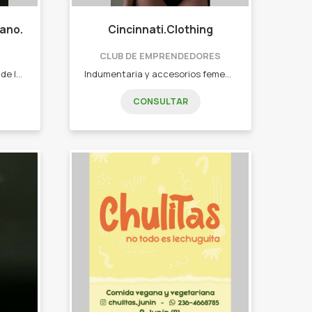
lano.
Cincinnati.Clothing
CLUB DE EMPRENDEDORES
Somos una destilería familiar de la ciudad en la que producimos Gin London Dry, Gin cítrico y Vodka. Contamos con todos los registros de producción y comercialización priorizando siempre la calidad de nuestros productos. Gin London Dry bot 750cc. Gin Cítrico bot 750cc. Vodka craft bot 750cc. Lata Lista para tomar gin&tonic 473ml.
Indumentaria y accesorios femeninos, básicos y esenciales. - Remeras. - Buzos. - Poleras. - Tops.
CONSULTAR