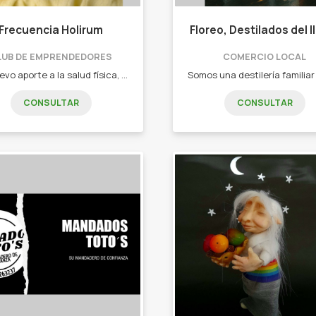
Frecuencia Holirum
Floreo, Destilados del l
LUB DE EMPRENDEDORES
COMERCIO LOCAL
Un nuevo aporte a la salud física, emocional, mental y energética Cremas frecuenciales - Splash Áuricos frecuenciales - Colgantes frecuenciales - Geles frecuenciales - Oro Monoatómico - Serum y Brumas frecuenciales
CONSULTAR
CONSULTAR