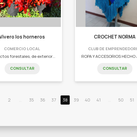
Vivero los horneros
CROCHET NORMA
COMERCIO LOCAL
CLUB DE EMPRENDEDOR
Productos forestales, de exterior e interior. •Cercos vivos •Plantas de interior •Plantas de exterior •Plántulas •Macetas
CONSULTAR
CONSULTAR
2
...
35
36
37
38
39
40
41
...
50
51