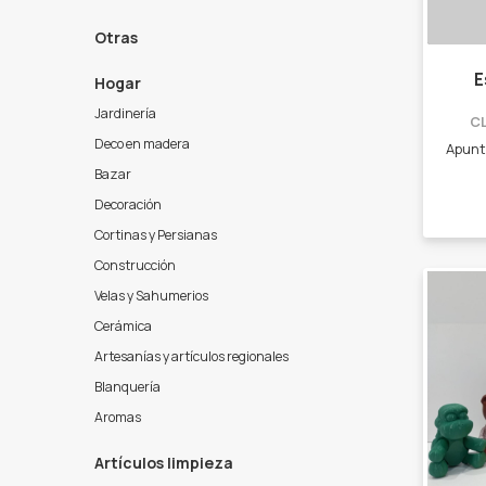
Otras
E
Hogar
Jardinería
C
Deco en madera
Bazar
Decoración
Cortinas y Persianas
Construcción
Velas y Sahumerios
Cerámica
Artesanías y artículos regionales
Blanquería
Aromas
Artículos limpieza