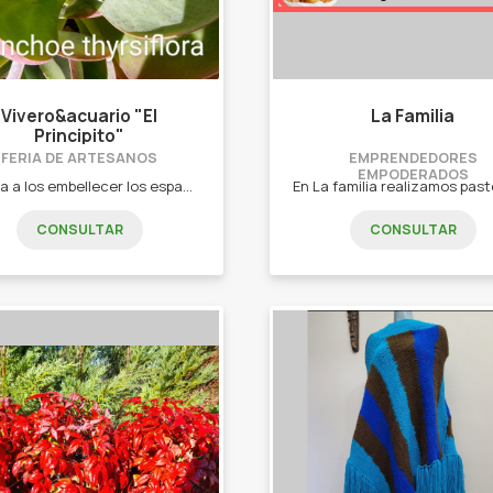
Vivero&acuario "El
La Familia
Principito"
FERIA DE ARTESANOS
EMPRENDEDORES
EMPODERADOS
Apunta a los embellecer los espacios verdes de la casa y decoración con flores, acuarios y muebles de jardín. Plantas de flores, cactus, suculentas, macetas, peces, acuarios, viveros, accesorios, muebles rústicos de jardín, huerteros y mas!!
CONSULTAR
CONSULTAR