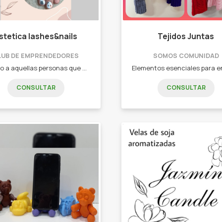
stetica lashes&nails
Tejidos Juntas
LUB DE EMPRENDEDORES
SOMOS COMUNIDAD
Apunto a aquellas personas que quieran verse bien físicamente y aumentar su confianza - Lifting de pestañas - Extensiones de pestañas - Perfilado de cejas - Esmaltado semipermanente - Capping gel - Esculpidas en gel - Soft gel
CONSULTAR
CONSULTAR