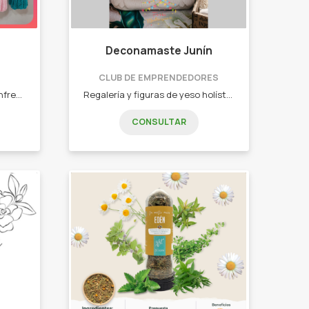
Deconamaste Junín
CLUB DE EMPRENDEDORES
Elementos esenciales para enfrentar el frío, con estilo y originalidad. Para grandes y pequeños - Gorros - Polainas - Colitas para sujetar el cabello - Pechitos - Cuellitos y bufandas
Regalería y figuras de yeso holística - Budas de yeso - Elefantes de yeso - Sahumerios - Lámparas de sal - Sahumerios - Spinner de viento - Atrapa sol - Ojo turco - Japamala - Blends de hierbas para el mate
CONSULTAR