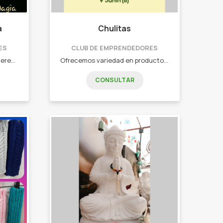
a
Chulitas
ES
CLUB DE EMPRENDEDORES
Duendes protectores que quieren entregarte su amistad ¡Magia para todos! Duendes, hadas, brujas, llaveros, portasahumerios y mas!
Ofrecemos variedad en productos veganos y vegetarianos "Chulitos" (bocaditos de legumbres). - Hummus. - Empanadas. - Pizzetas. - Tortillas de papa vegana. - Pancitos y talitas.
CONSULTAR