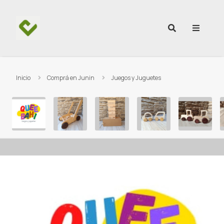
Ir al contenido
Inicio
Comprá en Junin
Juegos y Juguetes