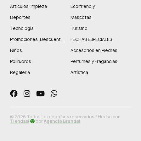
Artículos limpieza
Eco friendly
Deportes
Mascotas
Tecnología
Turismo
Promociones, Descuentos y más
FECHAS ESPECIALES
Niños
Accesorios en Piedras
Polirubros
Perfumes y Fragancias
Regalería
Artística
© 2026 Todos los derechos reservados / Hecho con
Tiendasí
por
Agencia Brandal
.