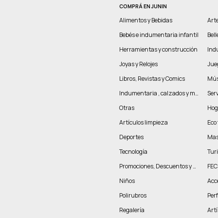
COMPRÁ EN JUNIN
Alimentos y Bebidas
Arte
Bebés e indumentaria infantil
Bel
Herramientas y construcción
Indu
Joyas y Relojes
Jue
Libros, Revistas y Comics
Mús
Indumentaria , calzados y marroquinería
Serv
Otras
Hog
Artículos limpieza
Eco 
Deportes
Mas
Tecnología
Tur
Promociones, Descuentos y más
FEC
Niños
Acc
Polirubros
Per
Regalería
Artí