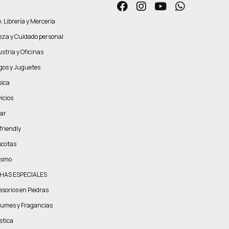
, Librería y Mercería
leza y Cuidado personal
stria y Oficinas
gos y Juguetes
ica
icios
ar
friendly
cotas
ismo
HAS ESPECIALES
esorios en Piedras
fumes y Fragancias
stica