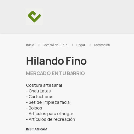
Ir al contenido
Inicio
Comprá en Junin
Hogar
Decoración
Hilando Fino
MERCADO EN TU BARRIO
Costura artesanal
- Chau Latas
- Cartucheras
- Set de limpieza facial
- Bolsos
- Artículos para el hogar
- Artículos de recreación
INSTAGRAM