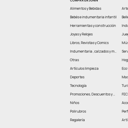
COMPRÁ EN JUNIN
Alimentos y Bebidas
Arte
Bebés e indumentaria infantil
Bel
Herramientas y construcción
Indu
Joyas y Relojes
Jue
Libros, Revistas y Comics
Mús
Indumentaria , calzados y marroquinería
Serv
Otras
Hog
Artículos limpieza
Eco 
Deportes
Mas
Tecnología
Tur
Promociones, Descuentos y más
FEC
Niños
Acc
Polirubros
Per
Regalería
Artí