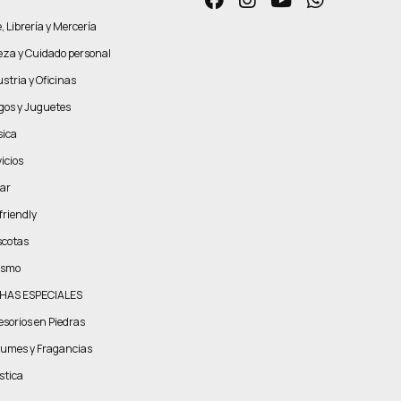
, Librería y Mercería
leza y Cuidado personal
stria y Oficinas
gos y Juguetes
ica
icios
ar
friendly
cotas
ismo
HAS ESPECIALES
esorios en Piedras
fumes y Fragancias
stica