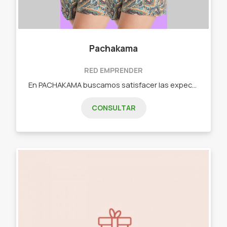
Pachakama
RED EMPRENDER
En PACHAKAMA buscamos satisfacer las expectativas del cliente ofreciéndole la mayor calidad y diseño textil teniendo en cuenta las tendencias de cada temporada. Estamos introduciéndonos en el mercado de prendas que cuiden al medio ambiente. Por ello es que en nuestra LÍNEA SUSTENTABLE se busca concientizar sobre la importancia de reducir los desechos generados durante el proceso textil, tanto en la producción de la materia prima, hasta los procesos de teñido, estampado y armado de las prendas. - Pantalón - Remeras - Tapaboca - Buzos
CONSULTAR