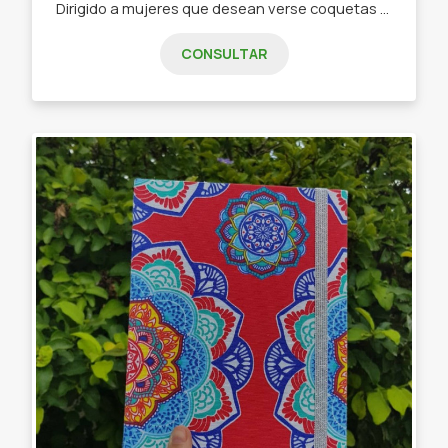
Dirigido a mujeres que desean verse coquetas con un complemento simple pero moderno y elegante. - Pañuelos. - Pashminas. - Anteojos de sol. - Carteras. - Bolsos. - Mochilas. - Gorras. - Riñoneras. - Bandoleras. - Paraguas. - Billeteras.
CONSULTAR