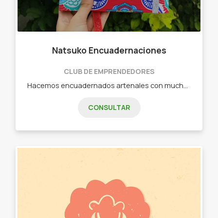
Natsuko Encuadernaciones
CLUB DE EMPRENDEDORES
Hacemos encuadernados artenales con mucho amor y dedicación. Ofrecemos: - Encuadernaciones en tamaño a5 y a6. - Anillados con lomo o con costura expuesta. - Libretitas a6. - Cuadernos (rayados, punteados, cuadriculados). - Agendas. - 1er añito, Pediátrica y del embarazo.
CONSULTAR