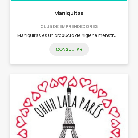
Maniquitas
CLUB DE EMPRENDEDORES
Maniquitas es un producto de higiene menstrual, protección diaria y puerperio. Buscamos hacer un producto amigable con el cuerpo y el medio ambiente. Mayor duración y resistencia de la materia prima reduce el impacto ambiental por la duración. Además entregamos cada una con un paquete impermeable y reutilizable para evitar desperdicios extra. Modelos: - S: para protección diaria, baja absorción secado rápido - M: Absorción media, secado en 12 hs. - L: Absorción alta, apto incontinencia, nocturna y posparto. - O: Protector mamario, desmaquillante.
CONSULTAR