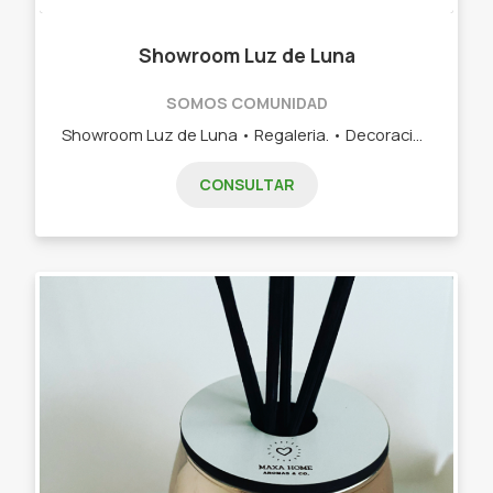
Showroom Luz de Luna
SOMOS COMUNIDAD
Showroom Luz de Luna • Regaleria. • Decoración en telas. • Tejido Artesanal. • Arreglos de costura en general. • Velas de Soja artesanales y mucho más. Visitas con cita previa. Estamos en Aparicio 74 (garaje).
CONSULTAR