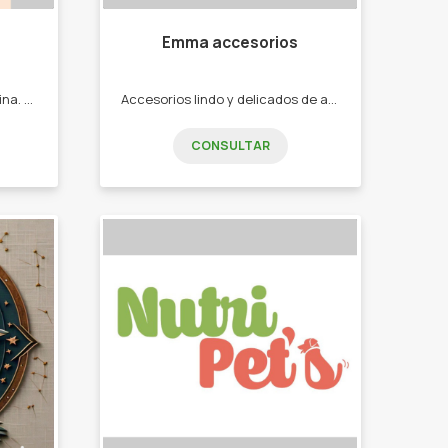
Emma accesorios
Indumentaria informal femenina. -Ropa femenina. -Billeteras -Bandoleras -Remeras. -Pantalones
Accesorios lindo y delicados de acero quirúrgico -Pulseras tejidas hecho a mano -Cadenas con nombres -Cadenas con iniciales -Cadenas con dijes varios -Pulseras tejidas
CONSULTAR