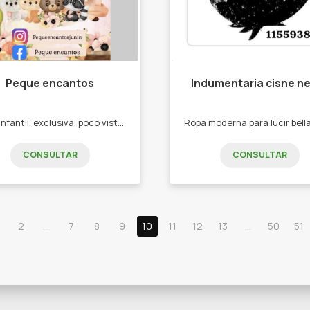
Peque encantos
Indumentaria cisne n
Ropa infantil, exclusiva, poco vista en Junín, de primera calidad -Conjuntos trío -Monitos -Tops -Vestidos -Conjuntos shorts y remeras
CONSULTAR
CONSULTAR
2
...
7
8
9
10
11
12
13
...
50
51