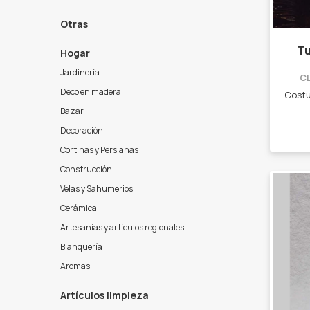
Otras
Tu
Hogar
Jardinería
C
Deco en madera
Bazar
Decoración
Cortinas y Persianas
Construcción
Velas y Sahumerios
Cerámica
Artesanías y artículos regionales
Blanquería
Aromas
Artículos limpieza