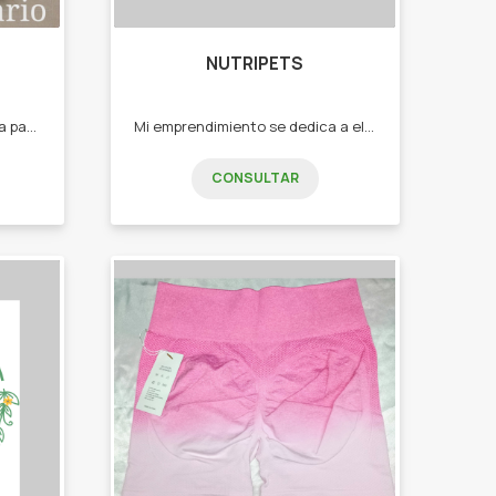
NUTRIPETS
Venta de blanquería Y lencería para la familia -Juego de toallas y toallones -Cortinas -Manteles -Repasadores -Sabanas -Medias adultos -Medias niños -Bombachas -Alfombra de baños -Ponchitos niños
Mi emprendimiento se dedica a elaborar complementos y snacks naturales para ofrecer a perros y gatos. El objetivo de este emprendimiento es fomentar la alimentación adecuada para nuestros amigos peludos. -Snacks de hígado de pollo -Snacks de pulmón de ternera -Snacks de garras de pollo -Snacks de corazón de Res -Snacks de cornalitos Todos los productos son deshidratados
CONSULTAR