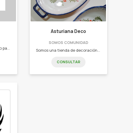
Asturiana Deco
SOMOS COMUNIDAD
Tenemos para ofrecerles todo para el hogar. -Electrodomésticos -Bazar -Blaquería -Juguetes"
Somos una tienda de decoración, bazar y artículos de viaje. Productos novedosos y a un super precio siempre. - Frascos, Tazas, Tarros, Macetas - Bowls, Tazones, Fuentes, Tarteras - Botellas, Macetas, Dispenser, - Cristalería, Floreros - Set de mate, Bomboneras, Carameleras, Latas, Yerberas, Azucareras - Set de baño - Productos enlozados - Productos de cerámica - Productos de Porcelana - Fundas de valijas, Portavalores, Portadocumentos - Almohadas de viaje vicolásticas, Identificadores de valija, Adaptadores universales, Candados
CONSULTAR