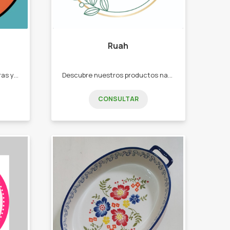
Ruah
Calzas deportivas Modeladoras y Reductoras. -CALZAS DEPORTIVAS - CORPIÑOS DEPORTIVOS -CONJUNTOS TRES PIEZAS - MEDÍAS TENIS DEPORTIVAS -VINCHAS DEPORTIVAS.
Descubre nuestros productos naturales sin parabenos, sin sulfatos, sin colorantes, sin minerales. y veganos. -Aromatizante textil y ambiente, -Difusores -Body Mist
CONSULTAR