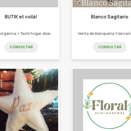
BUTIK et voilà!
Blanco Sagitario
Yerba orgánica + Textil hogar diseños únicos -yerba mate orgánica -Paneras. -Yerberas. -Bolsos materos. -Manteles. -Individuales.
CONSULTAR
CONSULTAR