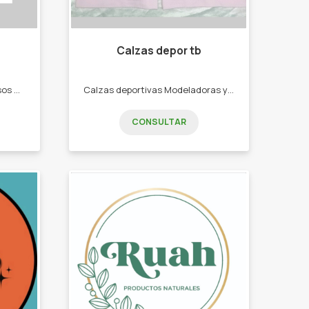
Calzas depor tb
Te ofrezco productos amorosos con vos y el planeta, cosmética natural, accesorios sustentables, aromaterapia . -Shampoo y Acondicionador Sólido -Jabones Vegetales -Velas de soja -Sahumerios -Accesorios eco
Calzas deportivas Modeladoras y Reductoras. -CALZAS DEPORTIVAS -CORPIÑOS DEPORTIVOS CONJUNTOS TRES PIEZA - MEDÍAS TENIS DEPORTIVAS -VINCHAS DEPORTIVAS.
CONSULTAR