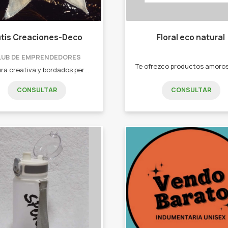
tis Creaciones-Deco
Floral eco natural
LUB DE EMPRENDEDORES
Costura creativa y bordados personalizados - Almohadones ( personalizados) - Bolsos Materos - Contenedores - Bordados para tu empresa - Neceser /Cartucheras - Lonas y mucho más !!!
CONSULTAR
CONSULTAR