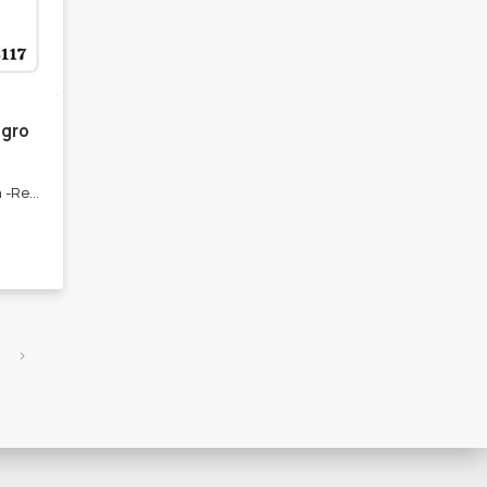
egro
Ropa moderna para lucir bella -Remeras -Shorts -Jeans -Bikinis -Accesorios de invierno.
›