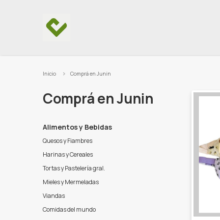
Ir al contenido
Inicio
Comprá en Junin
Comprá en Junin
Alimentos y Bebidas
Quesos y Fiambres
Harinas y Cereales
Tortas y Pastelería gral.
Mieles y Mermeladas
Viandas
Comidas del mundo