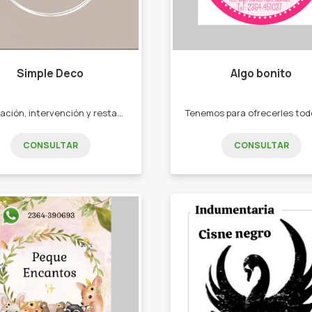
Simple Deco
Algo bonito
Decoración, intervención y restauración de muebles apuntando a las tendencias actuales. -Objetos decorativos -Madera,cemento vidrio -Percheros. -Espejos. -Muebles intervenidos
CONSULTAR
CONSULTAR