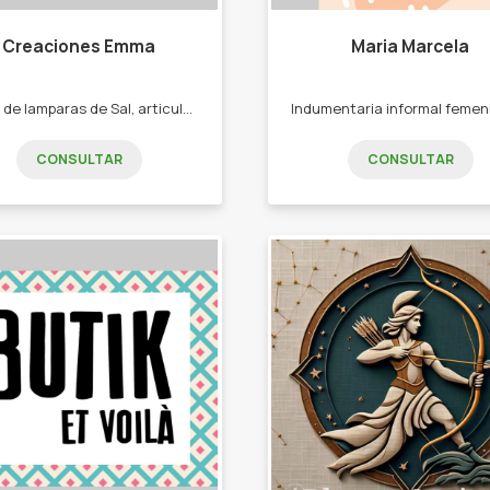
Creaciones Emma
Maria Marcela
Venta de lamparas de Sal, articulos en barro cocido, yeso, macrame, junco. -Lamparas de sal. -Adornos en yeso. -Adornos en barro cocido. -Cortinas y adornos en macrame. -Cortinas de junco.
CONSULTAR
CONSULTAR