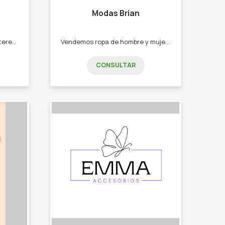
Modas Brian
Apuntado a la mujer que le interesa vestirse y sentirse linda. -Jeans. -Shorts. -Polleras. -Vestidos. -Remeras. - Top.
Vendemos ropa de hombre y mujer. -Pantalón . -shorts . -calzas. -remeras. -tops.
CONSULTAR