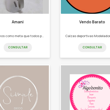
Amani
Vendo Barato
Tenemos como meta que todos puedan encontrar el regalo ideal para sí mismos o para alguien especial. - gorras - llaveros - anteojos - lonas summer - bazar - marroquinería.
CONSULTAR
CONSULTAR