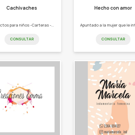
Cachivaches
Hecho con amor
Productos para niños -Carteras -Mochilas -Vasos térmicos -Termos -Toallones -Sandalias -Gomones -Loncheras -Vasos térmico -Toallones -Mochilas
CONSULTAR
CONSULTAR