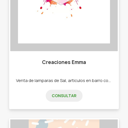
Creaciones Emma
Venta de lamparas de Sal, articulos en barro cocido, yeso, macrame, junco. -Lamparas de sal. -Adornos en yeso. -Adornos en barro cocido. -Cortinas y adornos en macrame. -Cortinas de junco.
CONSULTAR