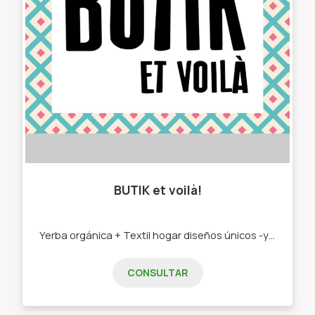
BUTIK et voilà!
Yerba orgánica + Textil hogar diseños únicos -yerba mate orgánica -Paneras. -Yerberas. -Bolsos materos. -Manteles. -Individuales.
CONSULTAR