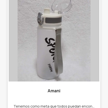
Amani
Tenemos como meta que todos puedan encontrar el regalo ideal para sí mismos o para alguien especial. - gorras - llaveros - anteojos - lonas summer - bazar - marroquinería.