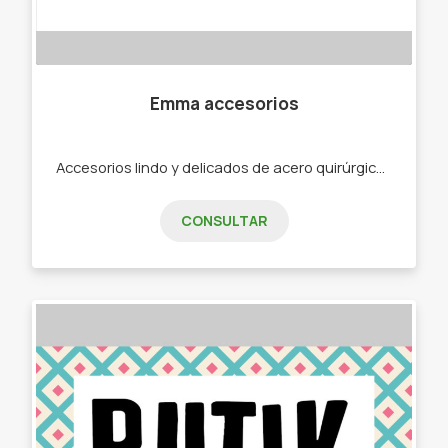
Emma accesorios
Accesorios lindo y delicados de acero quirúrgico -Pulseras tejidas hecho a mano -Cadenas con nombres -Cadenas con iniciales -Cadenas con dijes varios -Pulseras tejidas
CONSULTAR