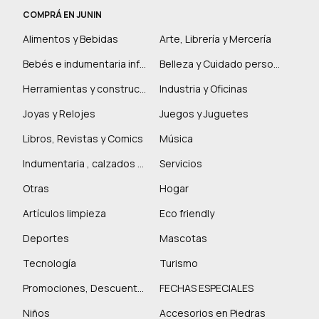
COMPRÁ EN JUNIN
Alimentos y Bebidas
Arte, Librería y Mercería
Bebés e indumentaria infantil
Belleza y Cuidado personal
Herramientas y construcción
Industria y Oficinas
Joyas y Relojes
Juegos y Juguetes
Libros, Revistas y Comics
Música
Indumentaria , calzados y marroquinería
Servicios
Otras
Hogar
Artículos limpieza
Eco friendly
Deportes
Mascotas
Tecnología
Turismo
Promociones, Descuentos y más
FECHAS ESPECIALES
Niños
Accesorios en Piedras