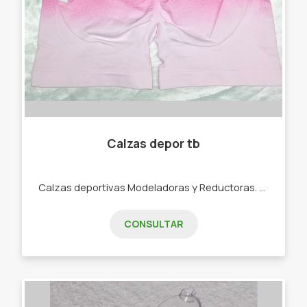
Calzas depor tb
Calzas deportivas Modeladoras y Reductoras. -CALZAS DEPORTIVAS -CORPIÑOS DEPORTIVOS CONJUNTOS TRES PIEZA - MEDÍAS TENIS DEPORTIVAS -VINCHAS DEPORTIVAS.
CONSULTAR