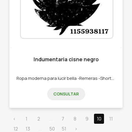
Indumentaria cisne negro
Ropa moderna para lucir bella -Remeras -Shorts -Jeans -Bikinis -Accesorios de invierno.
CONSULTAR
‹
1
2
...
7
8
9
10
11
12
13
...
50
51
›