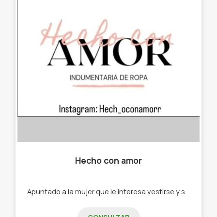
Hecho con amor
Apuntado a la mujer que le interesa vestirse y sentirse linda. -Jeans. -Shorts. -Polleras. -Vestidos. -Remeras. - Top.