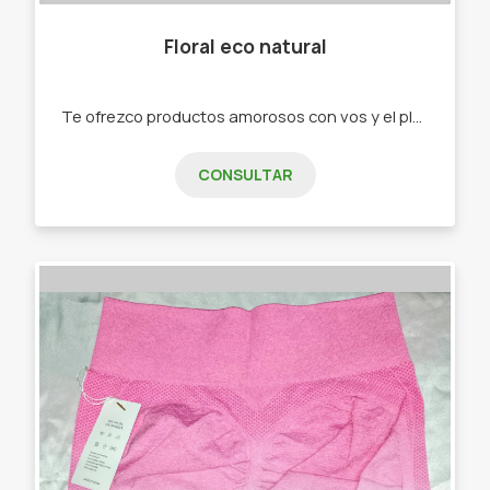
Floral eco natural
Te ofrezco productos amorosos con vos y el planeta, cosmética natural, accesorios sustentables, aromaterapia . -Shampoo y Acondicionador Sólido -Jabones Vegetales -Velas de soja -Sahumerios -Accesorios eco
CONSULTAR