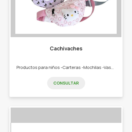
Cachivaches
Productos para niños -Carteras -Mochilas -Vasos térmicos -Termos -Toallones -Sandalias -Gomones -Loncheras -Vasos térmico -Toallones -Mochilas
CONSULTAR