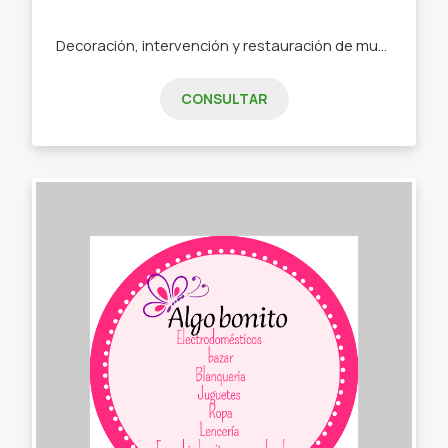
Decoración, intervención y restauración de muebles apuntando a las tendencias actuales. -Objetos decorativos -Madera,cemento vidrio -Percheros. -Espejos. -Muebles intervenidos
CONSULTAR