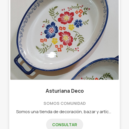
Asturiana Deco
SOMOS COMUNIDAD
Somos una tienda de decoración, bazar y artículos de viaje. Productos novedosos y a un super precio siempre. - Frascos, Tazas, Tarros, Macetas - Bowls, Tazones, Fuentes, Tarteras - Botellas, Macetas, Dispenser, - Cristalería, Floreros - Set de mate, Bomboneras, Carameleras, Latas, Yerberas, Azucareras - Set de baño - Productos enlozados - Productos de cerámica - Productos de Porcelana - Fundas de valijas, Portavalores, Portadocumentos - Almohadas de viaje vicolásticas, Identificadores de valija, Adaptadores universales, Candados
CONSULTAR