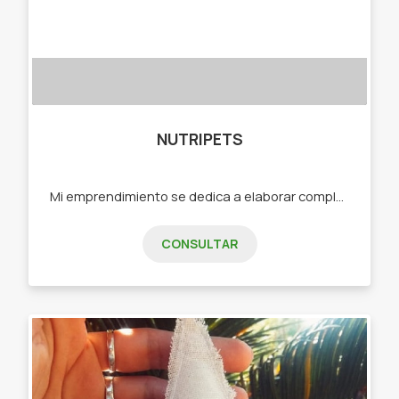
NUTRIPETS
Mi emprendimiento se dedica a elaborar complementos y snacks naturales para ofrecer a perros y gatos. El objetivo de este emprendimiento es fomentar la alimentación adecuada para nuestros amigos peludos. -Snacks de hígado de pollo -Snacks de pulmón de ternera -Snacks de garras de pollo -Snacks de corazón de Res -Snacks de cornalitos Todos los productos son deshidratados
CONSULTAR