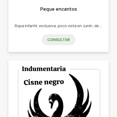
Peque encantos
Ropa infantil, exclusiva, poco vista en Junín, de primera calidad -Conjuntos trío -Monitos -Tops -Vestidos -Conjuntos shorts y remeras
CONSULTAR