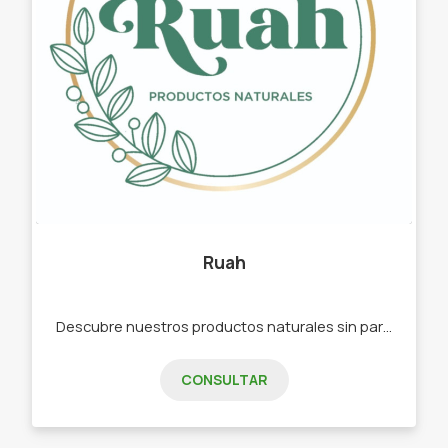
Ruah
Descubre nuestros productos naturales sin parabenos, sin sulfatos, sin colorantes, sin minerales. y veganos. -Aromatizante textil y ambiente, -Difusores -Body Mist
CONSULTAR