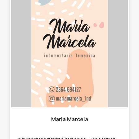
Maria Marcela
Indumentaria informal femenina. -Ropa femenina. -Billeteras -Bandoleras -Remeras. -Pantalones