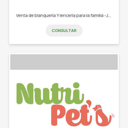
Venta de blanquería Y lencería para la familia -Juego de toallas y toallones -Cortinas -Manteles -Repasadores -Sabanas -Medias adultos -Medias niños -Bombachas -Alfombra de baños -Ponchitos niños
CONSULTAR