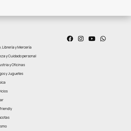
, Librería y Mercería
leza y Cuidado personal
stria y Oficinas
gos y Juguetes
ica
icios
ar
friendly
cotas
ismo