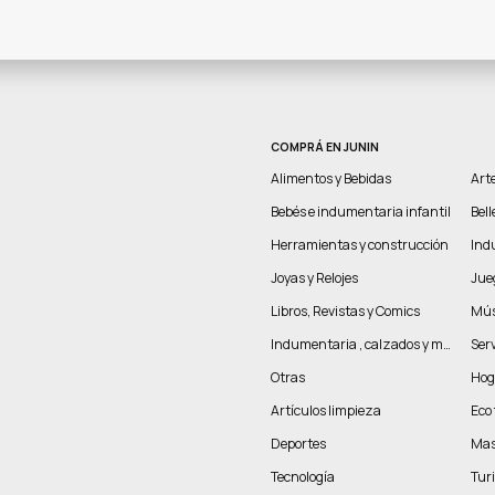
COMPRÁ EN JUNIN
Alimentos y Bebidas
Arte
Bebés e indumentaria infantil
Bel
Herramientas y construcción
Indu
Joyas y Relojes
Jue
Libros, Revistas y Comics
Mús
Indumentaria , calzados y marroquinería
Serv
Otras
Hog
Artículos limpieza
Eco 
Deportes
Mas
Tecnología
Tur