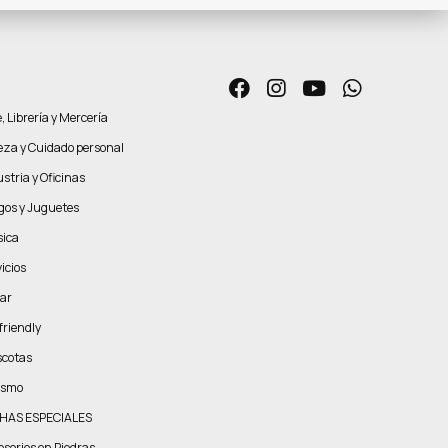
, Librería y Mercería
leza y Cuidado personal
stria y Oficinas
gos y Juguetes
ica
icios
ar
friendly
cotas
ismo
HAS ESPECIALES
esorios en Piedras