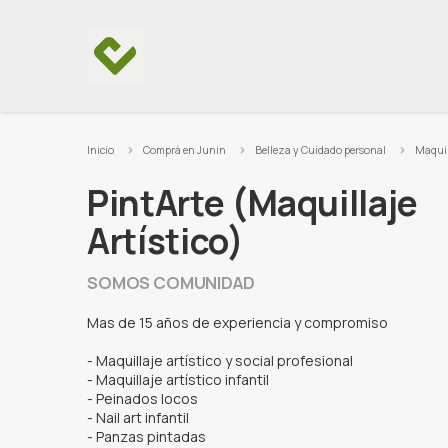
Ir al contenido
Inicio
Comprá en Junin
Belleza y Cuidado personal
Maquil
PintArte (Maquillaje
Artístico)
SOMOS COMUNIDAD
Mas de 15 años de experiencia y compromiso
- Maquillaje artístico y social profesional
- Maquillaje artístico infantil
- Peinados locos
- Nail art infantil
- Panzas pintadas