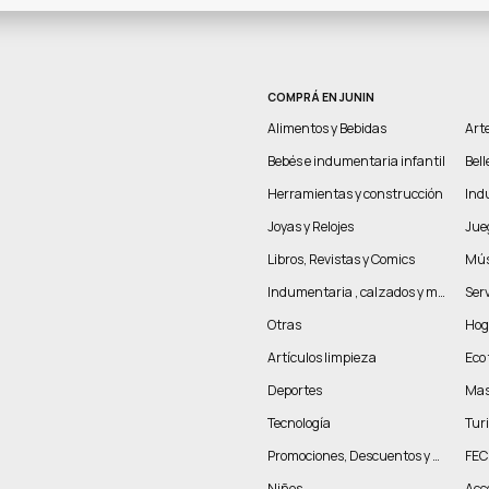
COMPRÁ EN JUNIN
Alimentos y Bebidas
Arte
Bebés e indumentaria infantil
Bel
Herramientas y construcción
Indu
Joyas y Relojes
Jue
Libros, Revistas y Comics
Mús
Indumentaria , calzados y marroquinería
Serv
Otras
Hog
Artículos limpieza
Eco 
Deportes
Mas
Tecnología
Tur
Promociones, Descuentos y más
FEC
Niños
Acc