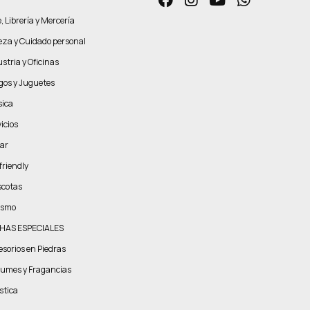
, Librería y Mercería
leza y Cuidado personal
stria y Oficinas
gos y Juguetes
ica
icios
ar
friendly
cotas
ismo
HAS ESPECIALES
esorios en Piedras
fumes y Fragancias
stica