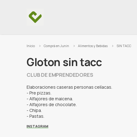
Ir al contenido
Inicio
Comprá en Junin
Alimentos y Bebidas
SIN TACC
Gloton sin tacc
CLUB DE EMPRENDEDORES
Elaboraciones caseras personas celíacas.
- Pre pizzas.
- Alfajores de maicena.
- Alfajores de chocolate.
- Chipa.
- Pastas.
INSTAGRAM