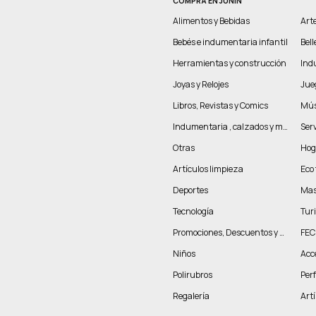
COMPRÁ EN JUNIN
Alimentos y Bebidas
Arte
Bebés e indumentaria infantil
Bel
Herramientas y construcción
Indu
Joyas y Relojes
Jue
Libros, Revistas y Comics
Mús
Indumentaria , calzados y marroquinería
Serv
Otras
Hog
Artículos limpieza
Eco 
Deportes
Mas
Tecnología
Tur
Promociones, Descuentos y más
FEC
Niños
Acc
Polirubros
Per
Regalería
Artí