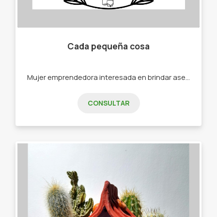
Cada pequeña cosa
Mujer emprendedora interesada en brindar asesoramiento en productos y accesorios de su tienda matera. - Botellas térmicas - variedad de mates - accesorios para el mate - variedad de termos - muebles materos.
CONSULTAR