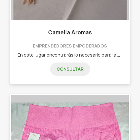
Camelia Aromas
EMPRENDEDORES EMPODERADOS
En este lugar encontrarás lo necesario para la decoración y aromatización de tu hogar o lugar de trabajo. - Sahumerios artesanales - Lámparas de sal - Velas aromáticas de cera de soja. - Difusores y aromatizantes. - Budas decorativos - Productos de defumación. - Esencias sólidas de cera de soja. - Hornitos a vela. - Productos de decoración.
CONSULTAR