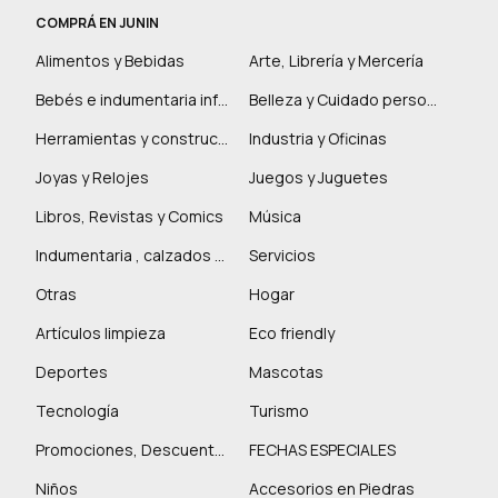
COMPRÁ EN JUNIN
Alimentos y Bebidas
Arte, Librería y Mercería
Bebés e indumentaria infantil
Belleza y Cuidado personal
Herramientas y construcción
Industria y Oficinas
Joyas y Relojes
Juegos y Juguetes
Libros, Revistas y Comics
Música
Indumentaria , calzados y marroquinería
Servicios
Otras
Hogar
Artículos limpieza
Eco friendly
Deportes
Mascotas
Tecnología
Turismo
Promociones, Descuentos y más
FECHAS ESPECIALES
Niños
Accesorios en Piedras