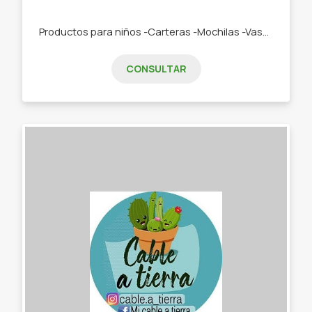
Productos para niños -Carteras -Mochilas -Vasos térmicos -Termos -Toallones -Sandalias -Gomones -Loncheras -Vasos térmico -Toallones -Mochilas
CONSULTAR