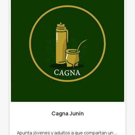
Cagna Junín
Apunta jóvenes y adultos a que compartan un buen mate -mates -yerbas -Canastas -portamate -bombillas -termos -chaulata