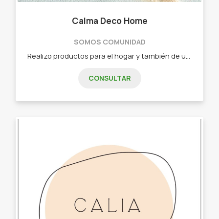
Calma Deco Home
SOMOS COMUNIDAD
Realizo productos para el hogar y también de uso cotidiano como mantelería y ropa de cocina realizados en lienzo y gaza de algodón lisas o teñidas dándole mi impronta personal. Mis trabajos son para todas aquellas personas que disfrutan del amor de recibir en casa, creando lindos momentos y recuerdos. - Individuales - Manteles - Delantales - Caminos de mesa - Cortinas - Almohadones
CONSULTAR