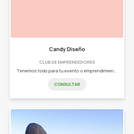
Candy Diseño
CLUB DE EMPRENDEDORES
Tenemos todo para tu evento o emprendimiento. - Tarjetería. - Invitaciones digitales. - Banderines. - Souvenirs. - Etiquetas adhesivas. - Banner. - Diseños personalizados. - Milk box. - Foto imán. - Calendarios.
CONSULTAR