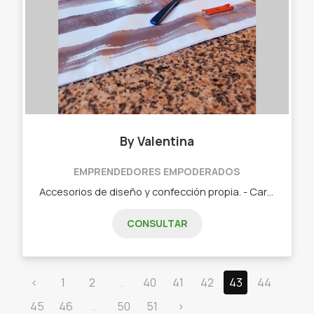
By Valentina
EMPRENDEDORES EMPODERADOS
Accesorios de diseño y confección propia. - Cartucheras/ Neceser. - Manteles/Mantas/Individuales/Lonas. - Carteras. - Distintos tipos de estuches. - Llaveros. - Fundas para notebook. - Tarjeteros/monederos. - Set materos.
CONSULTAR
‹
1
2
...
40
41
42
43
44
45
46
...
50
51
›